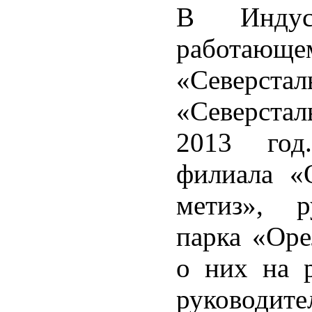
В Индус
работающ
«Северст
«Северстал
2013 год
филиала «
метиз», р
парка «Оре
о них на 
руково