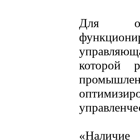
Для обе
функционир
управляюща
которой р
промышленн
оптимиз
управленче
«Наличи