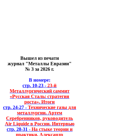
Вышел из печати
журнал "Металлы Евразии"
№ 3 за 2026 г.
В номере:
стр. 10-23 -
23-й
Металлургический саммит
«Русская Сталь: стратегия
роста». Итоги
стр. 24-27 -
Технические газы для
металлургии. Артем
Серебренников, руководитель
Air Liquide в России. Интервью
стр. 28-31 -
На стыке теории и
практики. Александр