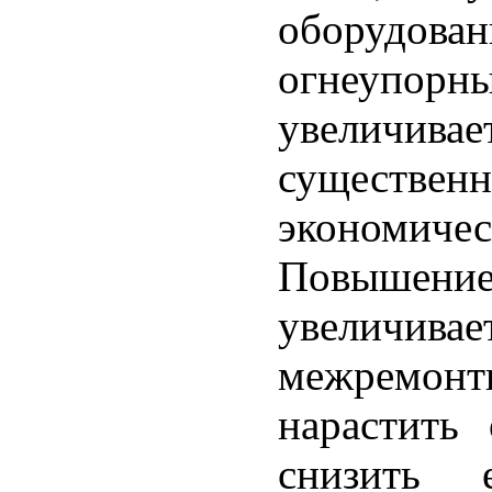
оборудован
огнеупо
увеличива
существ
экономиче
Повышен
увеличи
межремон
нарастить
снизить 