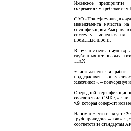
Ижевское предприятие «
современным требованиям I
ОАО «Ижнефтемаш», входящ
менеджмента качества на
спецификациям Американско
системам менеджмента 
промышленности.
В течение недели аудиторы
глубинных штанговых насо
11АХ.
«Систематическая работ
поддерживать конкуренто
заказчиков», – подчеркну
Очередной сертификацион
соответствие СМК уже нов
v.9, которая содержит нов
Напомним, что в августе 2
трубопроводов» – также у
соответствие стандартам AP