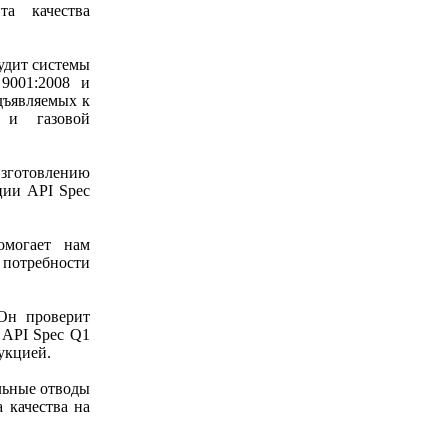
та качества
удит системы
9001:2008 и
дъявляемых к
 и газовой
изготовлению
ции API Spec
омогает нам
потребности
Он проверит
 API Spec Q1
укцией.
льные отводы
 качества на