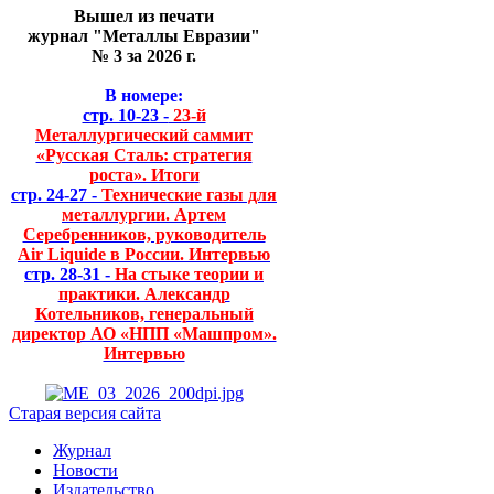
Вышел из печати
журнал "Металлы Евразии"
№ 3 за 2026 г.
В номере:
стр. 10-23 -
23-й
Металлургический саммит
«Русская Сталь: стратегия
роста». Итоги
стр. 24-27 -
Технические газы для
металлургии. Артем
Серебренников, руководитель
Air Liquide в России. Интервью
стр. 28-31 -
На стыке теории и
практики. Александр
Котельников, генеральный
директор АО «НПП «Машпром».
Интервью
Старая версия сайта
Журнал
Новости
Издательство