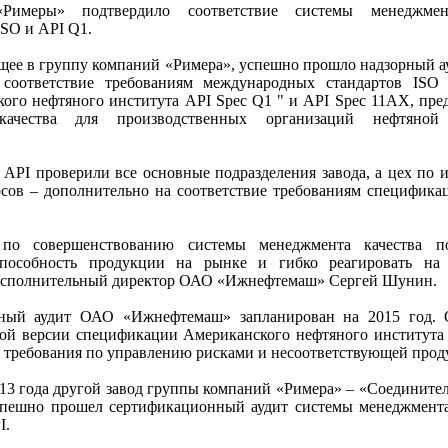
Римеры» подтвердило соответствие системы менеджмен
SO и API Q1.
ее в группу компаний «Римера», успешно прошло надзорный а
 соответствие требованиям международных стандартов ISO 
го нефтяного института API Spec Q1 " и API Spec 11АХ, пре
качества для производственных организаций нефтяной
 API проверили все основные подразделения завода, а цех по 
сов – дополнительно на соответствие требованиям специфика
а по совершенствованию системы менеджмента качества п
способность продукции на рынке и гибко реагировать на 
л исполнительный директор ОАО «Ижнефтемаш» Сергей Шунин.
ный аудит ОАО «Ижнефтемаш» запланирован на 2015 год. 
ой версии спецификации Американского нефтяного института
ые требования по управлению рисками и несоответствующей прод
013 года другой завод группы компаний «Римера» – «Соедините
спешно прошел сертификационный аудит системы менеджмента
I.