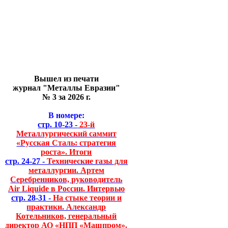
Вышел из печати
журнал "Металлы Евразии"
№ 3 за 2026 г.
В номере:
стр. 10-23 -
23-й
Металлургический саммит
«Русская Сталь: стратегия
роста». Итоги
стр. 24-27 -
Технические газы для
металлургии. Артем
Серебренников, руководитель
Air Liquide в России. Интервью
стр. 28-31 -
На стыке теории и
практики. Александр
Котельников, генеральный
директор АО «НПП «Машпром».