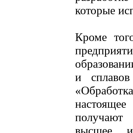
которые ис
Кроме тог
предприят
образовани
и сплавов
«Обработ
настояще
получают 
высшее и