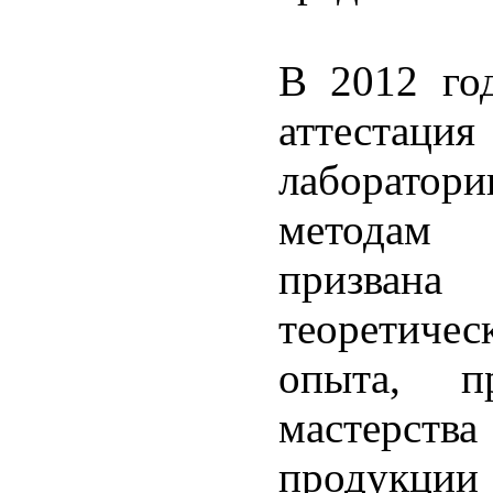
В 2012 год
аттестац
лаборат
методам 
призван
теоретиче
опыта, п
мастерств
продукци