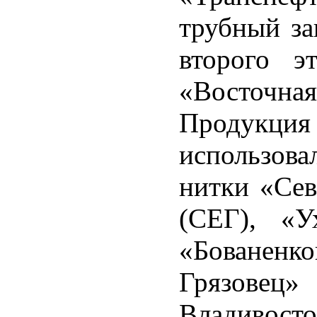
трубный за
второго э
«Восточн
Продукци
использова
нитки «Сев
(СЕГ), «У
«Бованенко
Грязовец
Владивосто