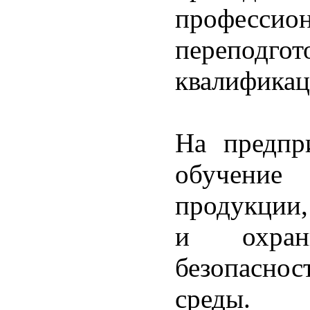
професс
перепод
квалифика
На предпр
обучение 
продукции,
и охран
безопасн
среды.