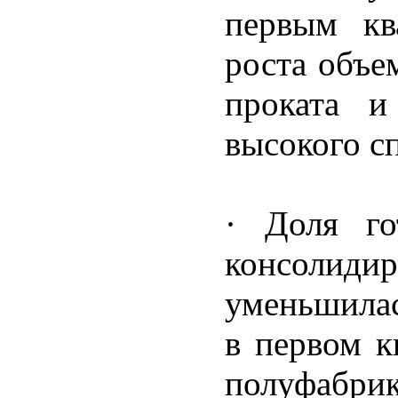
первым кв
роста объе
проката и
высокого с
· Доля го
консолиди
уменьшилас
в первом к
полуфабри