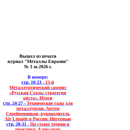
Вышел из печати
журнал "Металлы Евразии"
№ 3 за 2026 г.
В номере:
стр. 10-23 -
23-й
Металлургический саммит
«Русская Сталь: стратегия
роста». Итоги
стр. 24-27 -
Технические газы для
металлургии. Артем
Серебренников, руководитель
Air Liquide в России. Интервью
стр. 28-31 -
На стыке теории и
практики. Александр