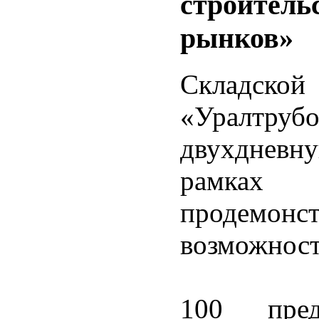
строитель
рынков»
Складско
«Уралт
двухднев
рамках 
продемонс
возможност
100 предс