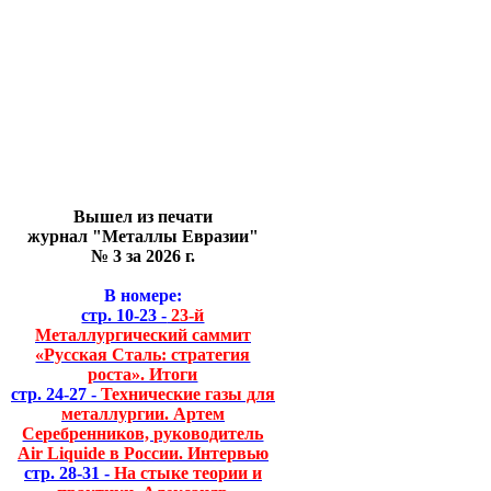
Вышел из печати
журнал "Металлы Евразии"
№ 3 за 2026 г.
В номере:
стр. 10-23 -
23-й
Металлургический саммит
«Русская Сталь: стратегия
роста». Итоги
стр. 24-27 -
Технические газы для
металлургии. Артем
Серебренников, руководитель
Air Liquide в России. Интервью
стр. 28-31 -
На стыке теории и