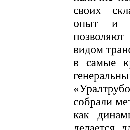
своих скл
опыт и р
позволяют
видом тран
в самые к
генерал
«Уралтруб
собрали ме
как динам
делается д