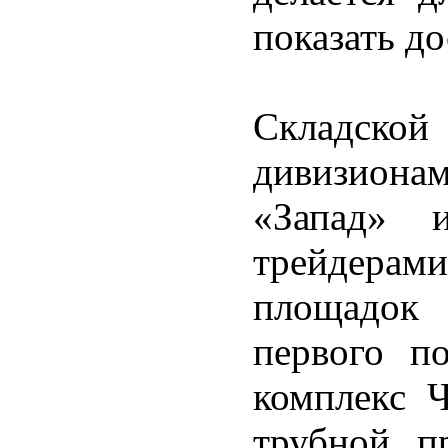
показать д
Складской
дивизионам
«Запад» 
трейдера
площадок 
первого п
комплекс 
трубной п