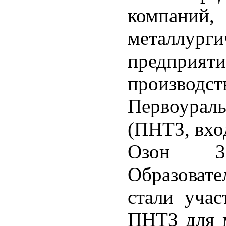
компаний,
металлурги
предприят
произво
Первоурал
(ПНТЗ, вхо
Озон 3
Образоват
стали учас
ПНТЗ для м