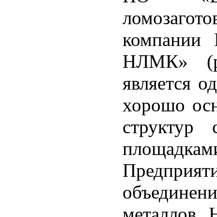
ломозаго
компании 
НЛМК» (р
является о
хорошо ос
структур 
площадк
Предпри
объединен
металлов