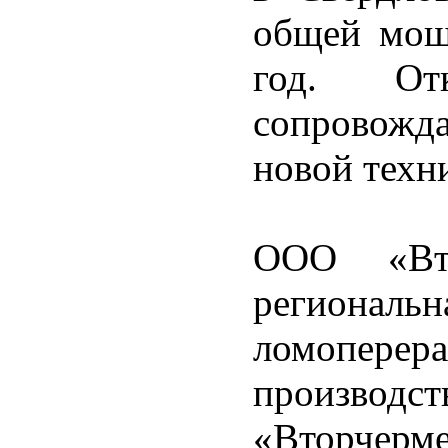
общей мощ
год. От
сопровожд
новой техн
ООО «Вт
регион
ломопер
произво
«Вторчерм