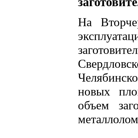
заготовит
На Вторч
эксплуата
заготовите
Свердлов
Челябинско
новых пло
объем заг
металлолом