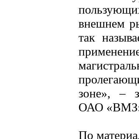
пользующи
внешнем ры
так назыв
примен
магистра
пролегающ
зоне», – 
ОАО «ВМЗ»
По матери