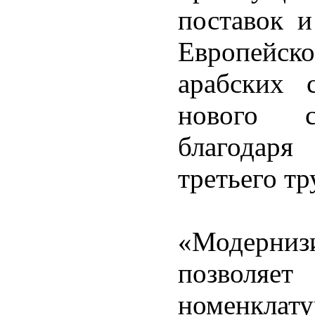
поставок и
Европейско
арабских
нового с
благодаря
третьего т
«Модерниз
позволя
номенкл