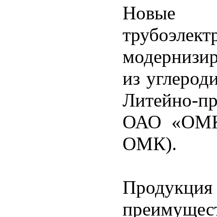
Новые
трубоэле
модернизир
из углерод
Литейно-п
ОАО «ОМК-
ОМК).
Продук
преимущ