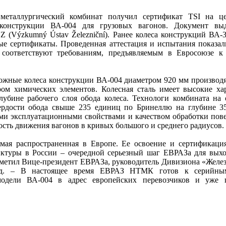
еталлургический комбинат получил сертификат TSI на це
 конструкции ВА-004 для грузовых вагонов. Документ вы
 (Výzkumný Ústav Železniční). Ранее колеса конструкций ВА-
е сертификаты. Проведенная аттестация и испытания показали
ответствуют требованиям, предъявляемым в Евросоюзе к 
жные колеса конструкции ВА-004 диаметром 920 мм производя
ом химических элементов. Колесная сталь имеет высокие ха
лубине рабочего слоя обода колеса. Технологи комбината на
ердости обода свыше 235 единиц по Бринеллю на глубине 3
и эксплуатационными свойствами и качеством обработки пове
ость движения вагонов в кривых большого и среднего радиусов.
мая распространенная в Европе. Ее освоение и сертификаци
ктуры в России – очередной серьезный шаг ЕВРАЗа для вых
тметил Вице-президент ЕВРАЗа, руководитель Дивизиона «Жел
од. – В настоящее время ЕВРАЗ НТМК готов к серийны
модели ВА-004 в адрес европейских перевозчиков и уже 