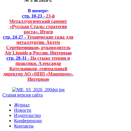
№ 3 за 2026 г.
В номере:
стр. 10-23 -
23-й
Металлургический саммит
«Русская Сталь: стратегия
роста». Итоги
стр. 24-27 -
Технические газы для
металлургии. Артем
Серебренников, руководитель
Air Liquide в России. Интервью
стр. 28-31 -
На стыке теории и
практики. Александр
Котельников, генеральный
директор АО «НПП «Машпром».
Интервью
Старая версия сайта
Журнал
Новости
Издательство
Конференции
Контакты