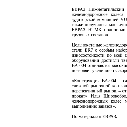
ЕВРАЗ Нижнетагильский м
железнодорожные колеса
аудиторской компанией VUZ
также получили аналогичны
ЕВРАЗ НТМК полностью со
грузовых составов.
Цельнокатаные железнодоро
стали ЕR7 с особым набор
износостойкости по всей г
оборудовании достигли тв
ВА-004 отличаются высоким
позволяет увеличивать скор
«Конструкция ВА-004 – са
сложной рыночной конъюн
перспективный рынок, – о
прокат» Илья Широкобр
железнодорожных колес 
выполнению заказов».
По материалам ЕВРАЗ.