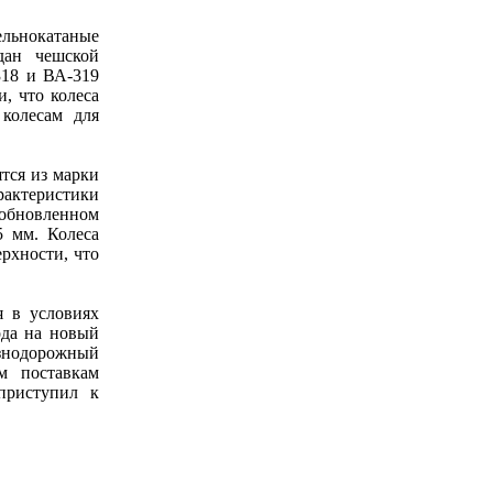
льнокатаные
дан чешской
318 и ВА-319
, что колеса
колесам для
тся из марки
рактеристики
 обновленном
5 мм. Колеса
рхности, что
я в условиях
ода на новый
езнодорожный
м поставкам
приступил к