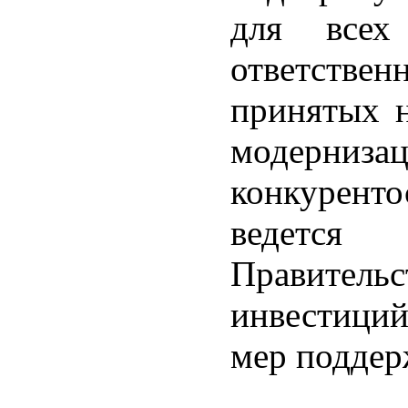
для все
ответстве
принятых н
модерниза
конкуренто
ведется
Правительс
инвестиций
мер поддер