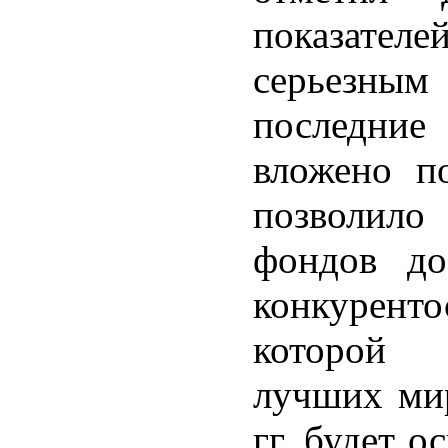
показателе
серьезным
последние
вложено п
позволило
фондов д
конкуренто
которой 
лучших мир
гг. будет о