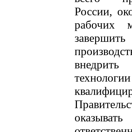
России, о
рабочих 
заверши
производс
внедрит
техноло
квалифи
Правительс
оказыват
ответст