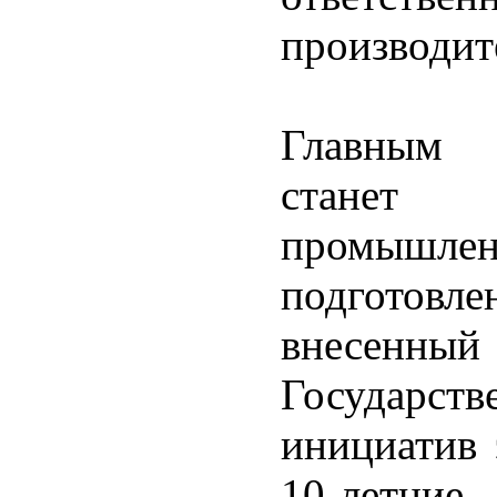
производит
Главным 
станет 
промыш
подгото
внесенн
Государств
инициатив 
10-летние