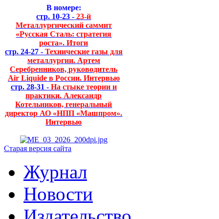
В номере:
стр. 10-23 -
23-й
Металлургический саммит
«Русская Сталь: стратегия
роста». Итоги
стр. 24-27 -
Технические газы для
металлургии. Артем
Серебренников, руководитель
Air Liquide в России. Интервью
стр. 28-31 -
На стыке теории и
практики. Александр
Котельников, генеральный
директор АО «НПП «Машпром».
Интервью
Старая версия сайта
Журнал
Новости
Издательство