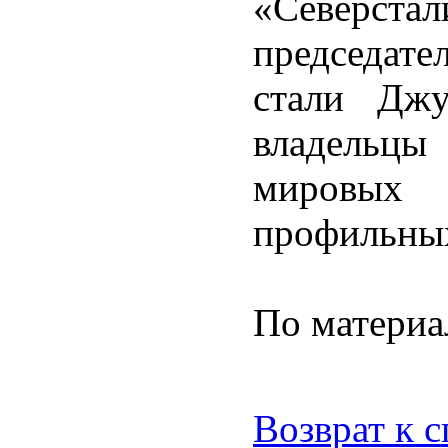
«Северс
председат
стали Дж
владельцы
мировых 
профильных
По матери
Возврат к 