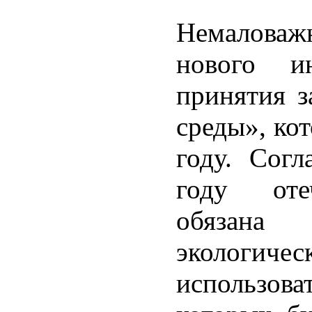
Немаловаж
нового и
принятия 
среды», ко
году. Сог
году оте
обязана 
экологи
использов