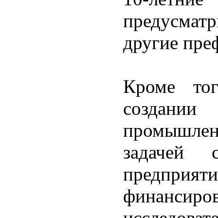
предусмат
другие пре
Кроме то
создании 
промышлен
задачей 
предприят
финансиро
исследо