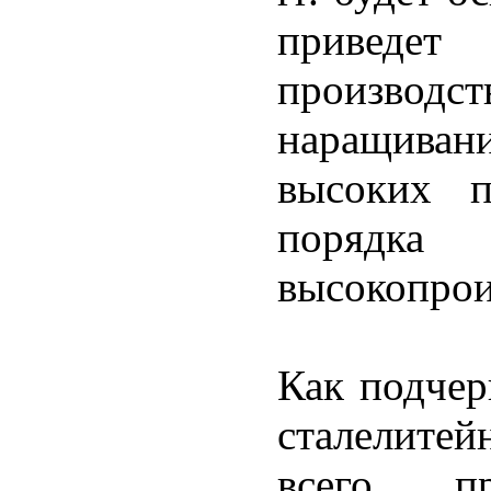
приведет
произво
наращиван
высоких п
поряд
высокопрои
Как подчер
сталелитей
всего пр