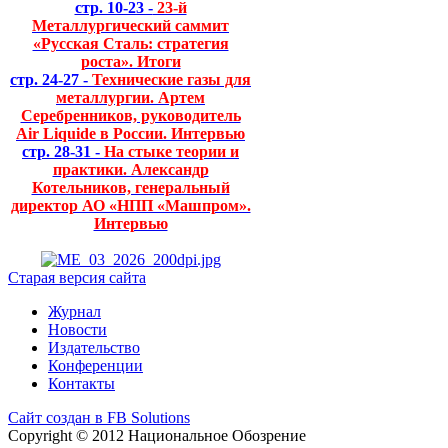
стр. 10-23 -
23-й
Металлургический саммит
«Русская Сталь: стратегия
роста». Итоги
стр. 24-27 -
Технические газы для
металлургии. Артем
Серебренников, руководитель
Air Liquide в России. Интервью
стр. 28-31 -
На стыке теории и
практики. Александр
Котельников, генеральный
директор АО «НПП «Машпром».
Интервью
Старая версия сайта
Журнал
Новости
Издательство
Конференции
Контакты
Сайт создан в FB Solutions
Copyright © 2012 Национальное Обозрение