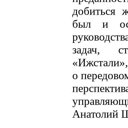
добиться 
был и ос
руководств
задач, с
«Ижстали»,
о передово
перспектив
управляющ
Анатолий 