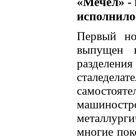
«Мечел» - 
исполнило
Первый но
выпущен в
разделен
сталедела
самостояте
машинос
металлург
многие пок