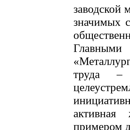
заводской 
значимых с
обществе
Главным
«Металлур
труда – 
целеуст
инициати
активная 
примером 