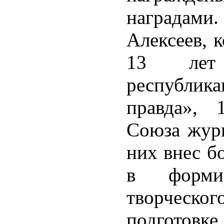
наградами
Алексеев, 
13 лет 
республик
правда», 
Союза жур
них внес б
в формир
творческо
подготовк