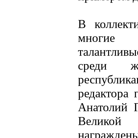
В коллект
многие 
талантлив
среди ж
республик
редактора 
Анатолий 
Великой
награжден