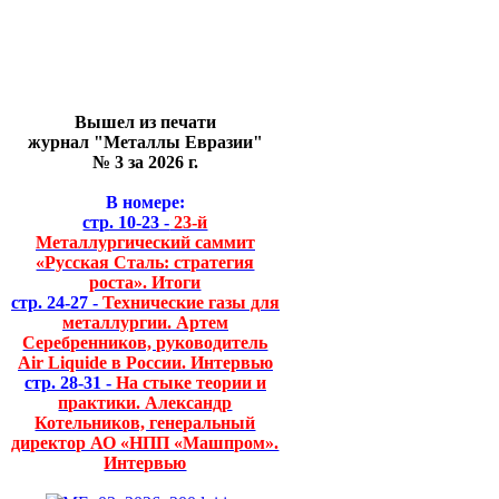
Вышел из печати
журнал "Металлы Евразии"
№ 3 за 2026 г.
В номере:
стр. 10-23 -
23-й
Металлургический саммит
«Русская Сталь: стратегия
роста». Итоги
стр. 24-27 -
Технические газы для
металлургии. Артем
Серебренников, руководитель
Air Liquide в России. Интервью
стр. 28-31 -
На стыке теории и
практики. Александр
Котельников, генеральный
директор АО «НПП «Машпром».
Интервью