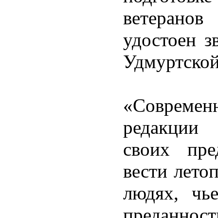
ветеранов
удостоен з
Удмуртской
«Современ
редакции 
своих пре
вести лето
людях, чь
преданно