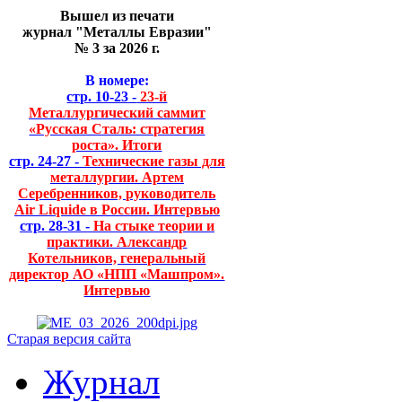
Вышел из печати
журнал "Металлы Евразии"
№ 3 за 2026 г.
В номере:
стр. 10-23 -
23-й
Металлургический саммит
«Русская Сталь: стратегия
роста». Итоги
стр. 24-27 -
Технические газы для
металлургии. Артем
Серебренников, руководитель
Air Liquide в России. Интервью
стр. 28-31 -
На стыке теории и
практики. Александр
Котельников, генеральный
директор АО «НПП «Машпром».
Интервью
Старая версия сайта
Журнал