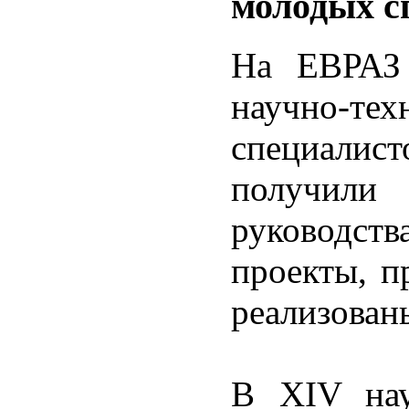
молодых с
На ЕВРАЗ
научно-тех
специалис
получили
руководст
проекты, п
реализован
В XIV нау