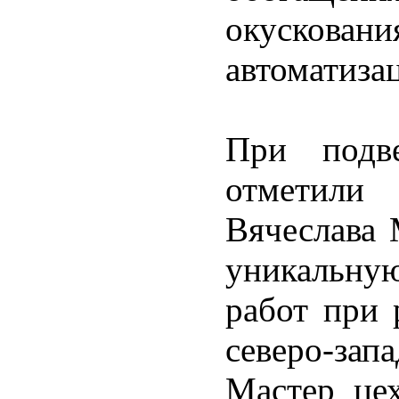
окускован
автоматиза
При подв
отметили 
Вячеслава 
уникальну
работ при 
северо-зап
Мастер цех