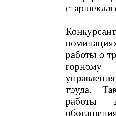
старшеклас
Конкурсан
номинаци
работы о т
горному 
управлени
труда. Та
работы в
обогащен