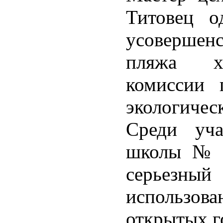
Титовец о
усоверше
пляжа хв
комиссии 
экологиче
Среди уч
школы № 4
серьезн
использо
открытых г