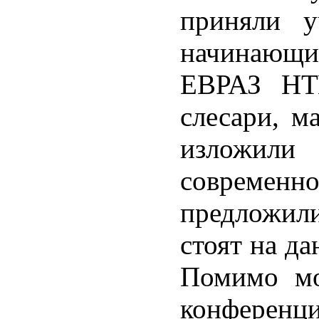
приняли у
начинающ
ЕВРАЗ НТ
слесари, м
изложили
современн
предложили
стоят на д
Помимо мо
конфер