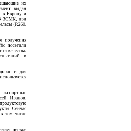
решающие их
умент выдан
и в Европу и
АЗ ЗСМК, при
ельсы (R260,
я получения
fic посетили
та качества.
испытаний в
дорог и для
используется
 экспортные
сей Иванов.
 продуктовую
укты. Сейчас
 в том числе
имает первое