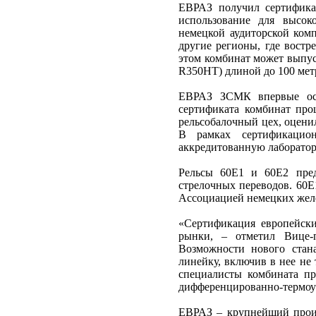
ЕВРАЗ получил сертифика
использование для высок
немецкой аудиторской комп
другие регионы, где вост
этом комбинат может выпус
R350HT) длиной до 100 мет
ЕВРАЗ ЗСМК впервые осво
сертификата комбинат прош
рельсобалочный цех, оцени
В рамках сертификацио
аккредитованную лаборатор
Рельсы 60E1 и 60E2 пред
стрелочных переводов. 60E
Ассоциацией немецких желе
«Сертификация европейск
рынки, – отметил Вице-
Возможности нового стана
линейку, включив в нее не
специалисты комбината п
дифференцированно-термоу
ЕВРАЗ – крупнейший произ