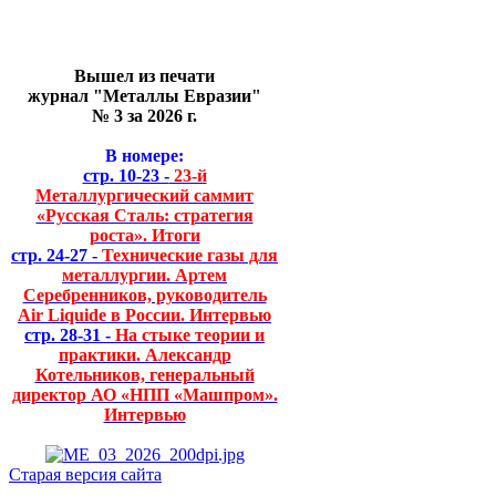
Вышел из печати
журнал "Металлы Евразии"
№ 3 за 2026 г.
В номере:
стр. 10-23 -
23-й
Металлургический саммит
«Русская Сталь: стратегия
роста». Итоги
стр. 24-27 -
Технические газы для
металлургии. Артем
Серебренников, руководитель
Air Liquide в России. Интервью
стр. 28-31 -
На стыке теории и
практики. Александр
Котельников, генеральный
директор АО «НПП «Машпром».
Интервью
Старая версия сайта