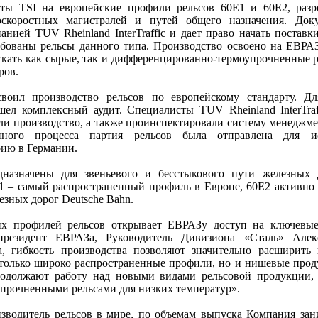
ты ТSI на европейские профили рельсов 60E1 и 60E2, раз
оскоростных магистралей и путей общего назначения. Док
анией TUV Rheinland InterTraffic и дает право начать поставк
ребованы рельсы данного типа. Производство освоено на ЕВР
кать как сырые, так и дифференцированно-термоупрочненные р
ров.
ил производство рельсов по европейскому стандарту. Дл
ел комплексный аудит. Специалисты TUV Rheinland InterTraf
ли производство, а также проинспектировали систему менеджмен
нного процесса партия рельсов была отправлена для 
ию в Германии.
назначены для звеньевого и бесстыкового пути железных 
1 – самый распространенный профиль в Европе, 60E2 активно 
зных дорог Deutsche Bahn.
их профилей рельсов открывает ЕВРАЗу доступ на ключевые
президент ЕВРАЗа, Руководитель Дивизиона «Сталь» Алек
, гибкость производства позволяют значительно расширить
 только широко распространенные профили, но и нишевые прод
родолжают работу над новыми видами рельсовой продукции,
прочненными рельсами для низких температур».
водитель рельсов в мире, по объемам выпуска Компания зан