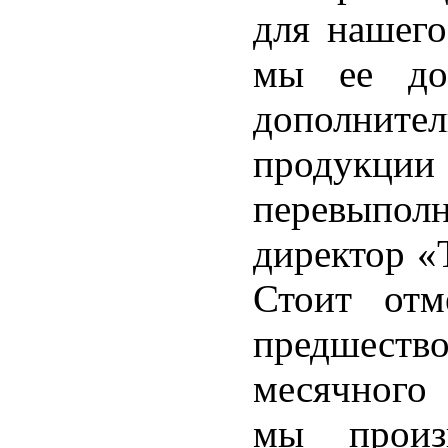
для нашего
мы ее дос
дополни
продукции
перевыпол
директор «
Стоит отм
предшеств
месячного 
мы произ