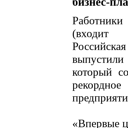
бизнес-пла
Работник
(входит
Российск
выпустили
который со
рекордное
предприяти
«Впервые ц