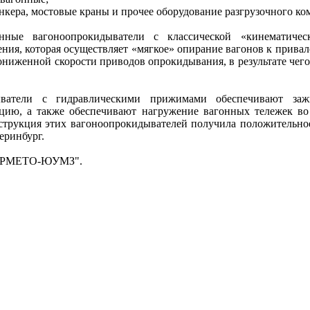
нкера, мостовые краны и прочее оборудование разгрузочного ко
нные вагоноопрокидыватели с классической «кинематичес
ния, которая осуществляет «мягкое» опирание вагонов к привал
ониженной скорости приводов опрокидывания, в результате чег
ыватели с гидравлическими прижимами обеспечивают заж
ию, а также обеспечивают нагружение вагонных тележек во
струкция этих вагоноопрокидывателей получила положительно
еринбург.
 ОРМЕТО-ЮУМЗ".