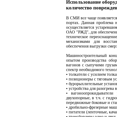
Использование обор
количество поврежден
В СМИ все чаще появляется 
портах. Данная проблема н
осуществляется устаревшим
ОАО "РЖД", для обеспечени
техническое переоснащение
механизмами для восста
обеспечения выгрузки смер
Машиностроительный кон
опытом производства обо
вагонов с сыпучими грузам
спектр необходимого техно
• толкатели с усилием толка
• позиционеры с тяговым ус
• бурорыхлительные устано
• устройства для разогрева 
• вагоноопрокидыватели 
двухопорные, в т.ч. с гид
передвижные боковые и ста
• дробильно-фрезерные ма
• питатели (ленточные, кач
• трансбордеры одно и двух