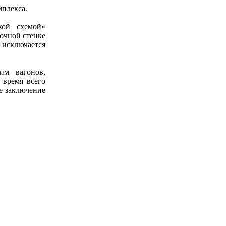
мплекса.
кой схемой»
очной стенке
о исключается
им вагонов,
 время всего
е заключение