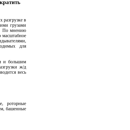
кратить
х разгрузке в
чими грузами
д. По мнению
о масштабное
идывателями,
ходимых для
и и большим
азгрузки ж/д
водится весь
е, роторные
ом, башенные