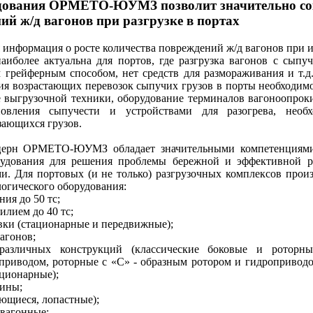
удования ОРМЕТО-ЮУМЗ позволит значительно со
ий ж/д вагонов при разгрузке в портах
информация о росте количества повреждений ж/д вагонов при и
аиболее актуальна для портов, где разгрузка вагонов с сыпу
 грейферным способом, нет средств для размораживания и т.
я возрастающих перевозок сыпучих грузов в порты необходим
 выгрузочной техники, оборудование терминалов вагоноопрок
новления сыпучести и устройствами для разогрева, необ
зающихся грузов.
церн ОРМЕТО-ЮУМЗ обладает значительными компетенциям
рудования для решения проблемы бережной и эффективной р
и. Для портовых (и не только) разгрузочных комплексов произ
логического оборудования:
ния до 50 тс;
илием до 40 тс;
вки (стационарные и передвижные);
вагонов;
различных конструкций (классические боковые и роторны
роприводом, роторные с «С» - образным ротором и гидропривод
ционарные);
шины;
ающиеся, лопастные);
 вагонные;