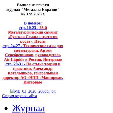
Вышел из печати
журнал "Металлы Евразии"
№ 3 за 2026 г.
В номере:
стр. 10-23 -
23-й
Металлургический саммит
«Русская Сталь: стратегия
роста». Итоги
стр. 24-27 -
Технические газы для
металлургии. Артем
Серебренников, руководитель
Air Liquide в России. Интервью
стр. 28-31 -
На стыке теории и
практики. Александр
Котельников, генеральный
директор АО «НПП «Машпром».
Интервью
Старая версия сайта
Журнал