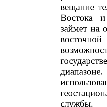
вещание те
Востока и
займет на 
восточно
возможнос
государс
диапазоне.
использ
геостаци
службы.