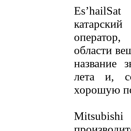
Es’hailSat
катарский
оператор
области вещ
название з
лета и, с
хорошую по
Mitsubi
производит