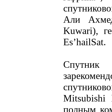
спутниково
Али Ахмед
Kuwari), г
Es’hailSat.
Спутник
зарекоме
спутнико
Mitsubishi
полным ком