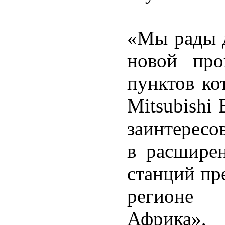
«Мы рады д
новой про
пунктов ко
Mitsubishi 
заинтересо
в расширен
станций пр
регионе 
Африка»