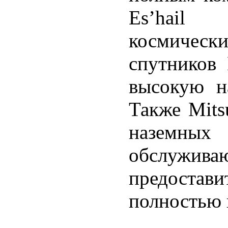
Es’hail
космическ
спутников
высокую н
Также Mitsu
наземных 
обслужив
предоста
полностью 