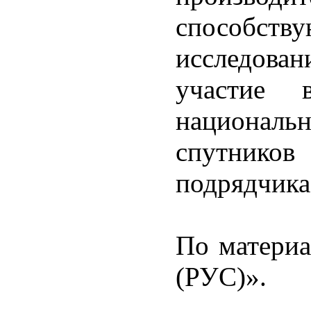
способств
исследова
участие 
национа
спутник
подрядчика
По матери
(РУС)».