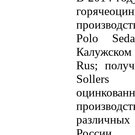
горячеоцин
производст
Polo Sed
Калужском 
Rus; полу
Sollers
оцинкова
производс
различных 
России.