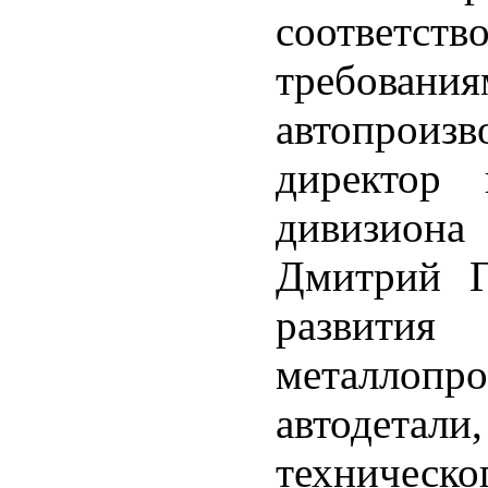
соответ
требов
автопроиз
директор
дивизиона 
Дмитрий Г
развития
металло
автодетал
техническо