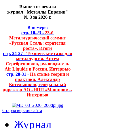
Вышел из печати
журнал "Металлы Евразии"
№ 3 за 2026 г.
В номере:
стр. 10-23 -
23-й
Металлургический саммит
«Русская Сталь: стратегия
роста». Итоги
стр. 24-27 -
Технические газы для
металлургии. Артем
Серебренников, руководитель
Air Liquide в России. Интервью
стр. 28-31 -
На стыке теории и
практики. Александр
Котельников, генеральный
директор АО «НПП «Машпром».
Интервью
Старая версия сайта
Журнал