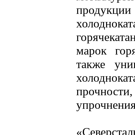
продукци
холоднок
горячеката
марок горя
также уни
холоднока
прочности,
упрочнения
«Северст