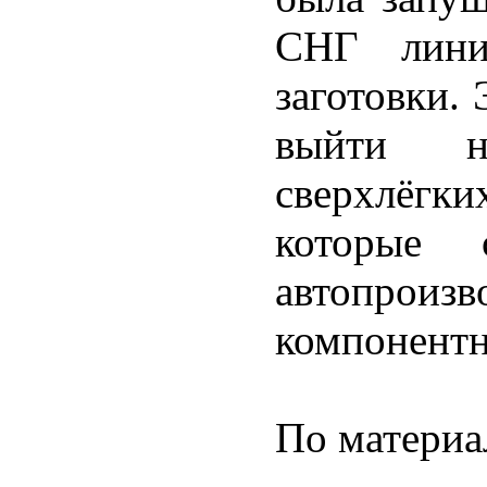
СНГ лини
заготовки.
выйти н
сверхлёгк
которые 
автопроиз
компонентн
По материа