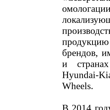
омолог
локали
производст
продукци
брендов, и
и странах
Hyundai-Ki
Wheels.
В 2014 год