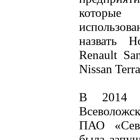
которые
использов
назвать Н
Renault Sa
Nissan Terr
В 2014 г
Всеволожс
ПАО «Севе
была запущ