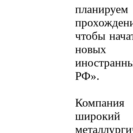
планируе
прохожде
чтобы нача
новых м
иностранн
РФ».
Компания
широкий
металлург