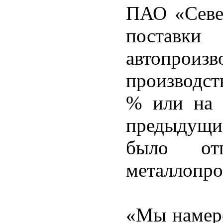
ПАО «Север
поста
автопро
производст
% или на 
предыдущи
было от
металлопро
«Мы намере