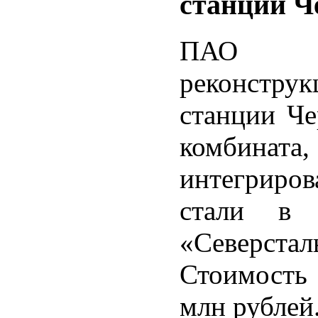
станции Ч
ПАО «С
реконстр
станции Че
комбинат
интегриров
стали в 
«Северст
Стоимость
млн рублей