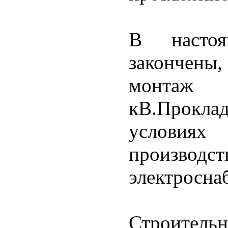
В насто
закончены,
монтаж 
кВ.Прокла
условиях 
произв
электросна
Строитель