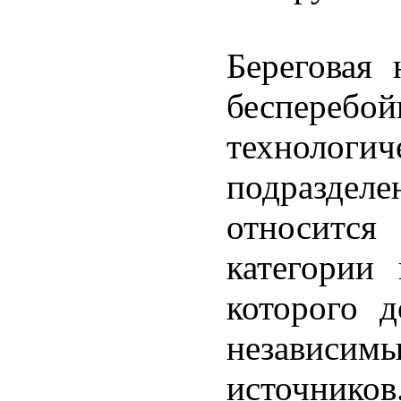
Береговая 
бесперебо
техноло
подразде
относитс
категории 
которого д
независи
источнико