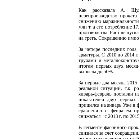
Как рассказала А. Шуль
перепроизводство прокат
снижению маржинальности р
млн т, а его потребление 1
производства. Рост выпуска
на треть. Сокращению импор
За четыре последних года 
арматуры. С 2010 по 2014 г
трубами и металлоконстру
итогам первых двух месяце
выросла до 50%.
За первые два месяца 2015
реальной ситуации, т.к. р
январь-февраль поставки н
показателей двух первых 
пришелся на январь Уже в 
сравнению с февралем пр
снижаться - с 2013 г. по 201
В сегменте фасонного прок
снизился за счет сокращен
рынок сохраняются на стаб