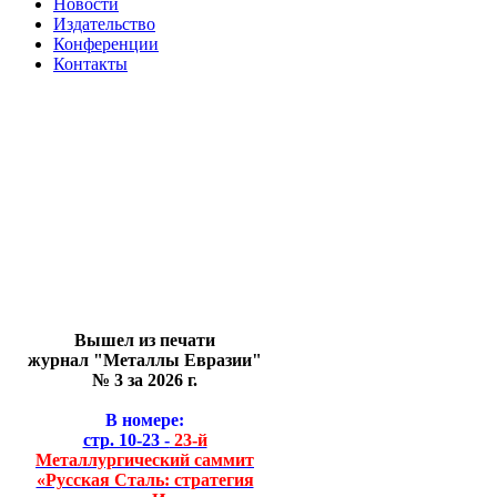
Новости
Издательство
Конференции
Контакты
Вышел из печати
журнал "Металлы Евразии"
№ 3 за 2026 г.
В номере:
стр. 10-23 -
23-й
Металлургический саммит
«Русская Сталь: стратегия