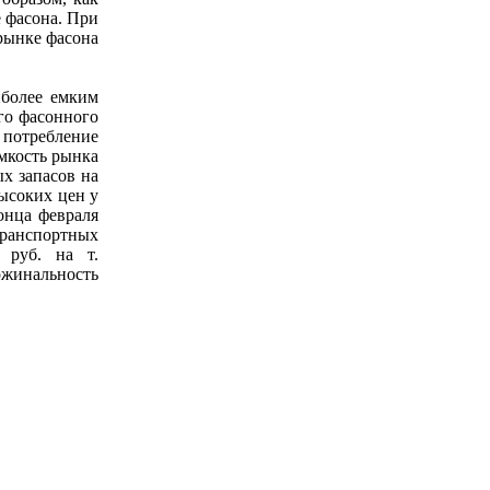
е фасона. При
рынке фасона
иболее емким
его фасонного
- потребление
емкость рынка
х запасов на
высоких цен у
онца февраля
транспортных
 руб. на т.
жинальность