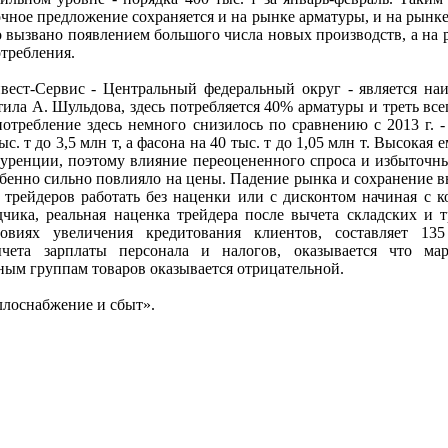
чное предложение сохраняется и на рынке арматуры, и на рынк
о вызвано появлением большого числа новых производств, а на 
требления.
ест-Сервис - Центральный федеральный округ - является на
ила А. Шульдова, здесь потребляется 40% арматуры и треть вс
потребление здесь немного снизилось по сравнению с 2013 г. 
с. т до 3,5 млн т, а фасона на 40 тыс. т до 1,05 млн т. Высокая 
уренции, поэтому влияние переоцененного спроса и избыточны
обенно сильно повлияло на цены. Падение рынка и сохранение 
трейдеров работать без наценки или с дисконтом начиная с к
дчика, реальная наценка трейдера после вычета складских и 
овиях увеличения кредитования клиентов, составляет 135
ычета зарплаты персонала и налогов, оказывается что мар
ным группам товаров оказывается отрицательной.
лоснабжение и сбыт».