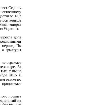
ест-Сервис,
щественному
остигло 18,3
залось меньше
дения импорта
из Украины.
выросла доля
я профильными
й период. По
, а арматуры
 не отражает
е-январе. За
 тыс. т выше
иоде 2015 г.
нем рынке по
 продолжает
того проката
едприятий на
образом, как