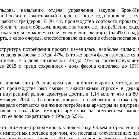
дова, начальник отдела управления закупок Брок-Инв
а в России и ажиотажный спрос в конце года привели к су
аботы трейдеров. В 2014 г. производство сортового проката д
7,6 млн т, таким образом, впервые за много лет потребление ока
 оказался возможным за счет увеличения экспорта (на 4%) и па
та, в свою очередь, способствовало снижение объема поставок 
структура потребления проката изменилась, наиболее сильно 
. ее доля возросла с 37 до 47%. В то же время фасон замещаетс
кциями. Его доля снизилась с 23 до 21% за соответствующи
в 2015 г. тренд сохранился - доля фасона снизилась до 19%
 г. видимое потребление арматуры немного выросло, что однако
ост производства был связан с ажиотажным спросом в декабр
а внутренний рынок арматуры достигли 1,14 млн т, что на 80
месяцев 2014 г. Основной прирост потребления в этом пер
феврале отмечается снижение потребления арматуры на внутрен
ошлого года.Доля импорта арматуры на внутреннем рынке
5 гг. ее доля сократилась с 19% до 6,5%.
ата снижение продолжилось в новом году. Объем потребления э
ия импортных поставок при том, что поставки отечественных пр
ильном уровне - порядка 400 тыс. т за январь-февраль. Таким 