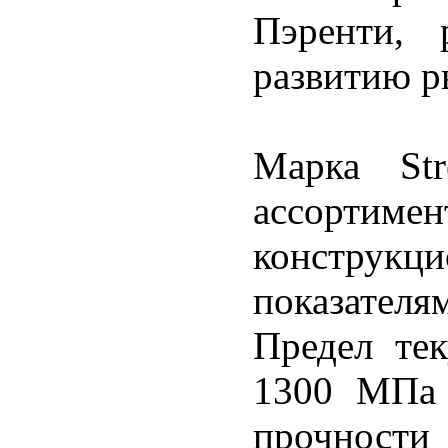
Пэренти, 
развитию р
Марка Str
ассорт
конструк
показателя
Предел тек
1300 МПа 
прочност