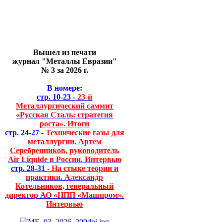
Вышел из печати
журнал "Металлы Евразии"
№ 3 за 2026 г.
В номере:
стр. 10-23 -
23-й
Металлургический саммит
«Русская Сталь: стратегия
роста». Итоги
стр. 24-27 -
Технические газы для
металлургии. Артем
Серебренников, руководитель
Air Liquide в России. Интервью
стр. 28-31 -
На стыке теории и
практики. Александр
Котельников, генеральный
директор АО «НПП «Машпром».
Интервью