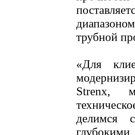
поставля
диапазоно
трубной пр
«Для клие
модернизи
Strenx, 
техническ
делимся 
глубоки