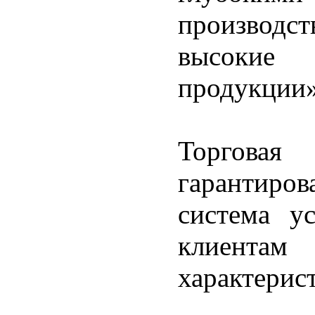
производст
высокие
продукции»,
Торгова
гарантиров
система у
клиент
характерис