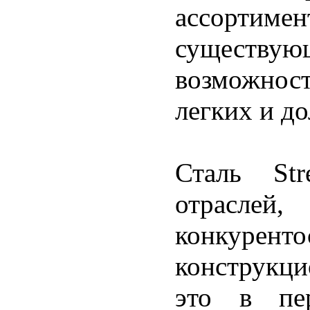
ассортиме
существу
возможност
легких и д
Сталь Str
отраслей
конкуре
конструкци
это в пер