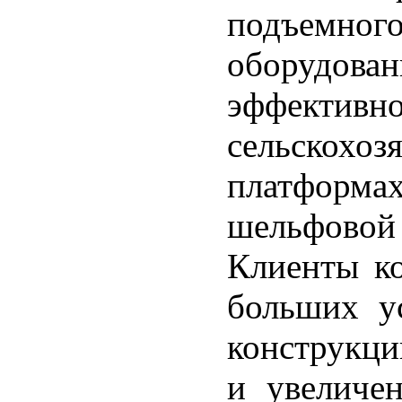
подъем
оборудов
эффект
сельскохоз
платформах
шельфовой
Клиенты к
больших у
конструкци
и увеличе