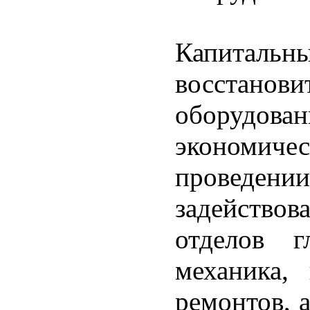
Капитал
восстанов
оборудов
экономичес
провед
задействов
отделов г
механика, 
ремонтов, 