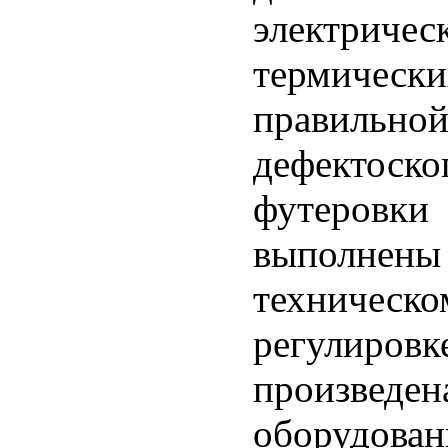
электрич
термически
правильной
дефектос
футеровк
выполнен
техническ
регулиров
произве
оборудован