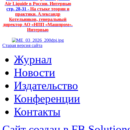
Air Liquide в России. Интервью
стр. 28-31 -
На стыке теории и
практики. Александр
Котельников, генеральный
директор АО «НПП «Машпром».
Интервью
Старая версия сайта
Журнал
Новости
Издательство
Конференции
Контакты
Сайт создан в FB Solution