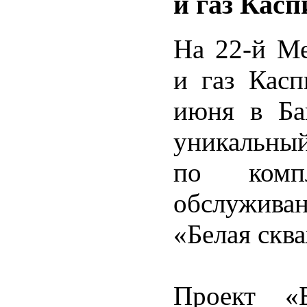
и газ Касп
На 22-й М
и газ Касп
июня в Ба
уникальны
по комп
обслужива
«Белая скв
Проект «Б