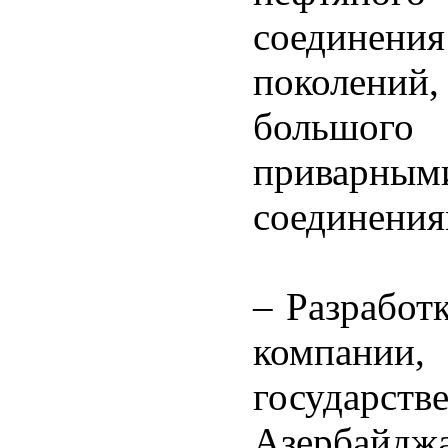
соединения
поколени
большог
привар
соединения
– Разработ
компании
государс
Азербайдж