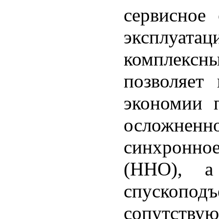
сервисное
эксплуатац
комплекс
позволяет
экономии 
осложне
синхронное
(ННО), а
спускопод
сопутству