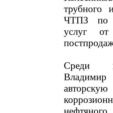
трубного 
ЧТПЗ по и
услуг от
постпродаж
Среди и
Владимир
авторску
коррозионн
нефтяног