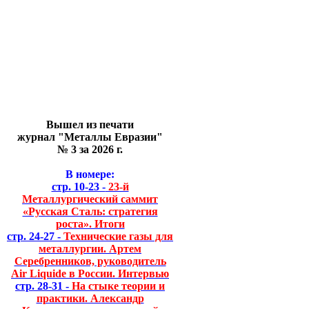
Вышел из печати
журнал "Металлы Евразии"
№ 3 за 2026 г.
В номере:
стр. 10-23 -
23-й
Металлургический саммит
«Русская Сталь: стратегия
роста». Итоги
стр. 24-27 -
Технические газы для
металлургии. Артем
Серебренников, руководитель
Air Liquide в России. Интервью
стр. 28-31 -
На стыке теории и
практики. Александр