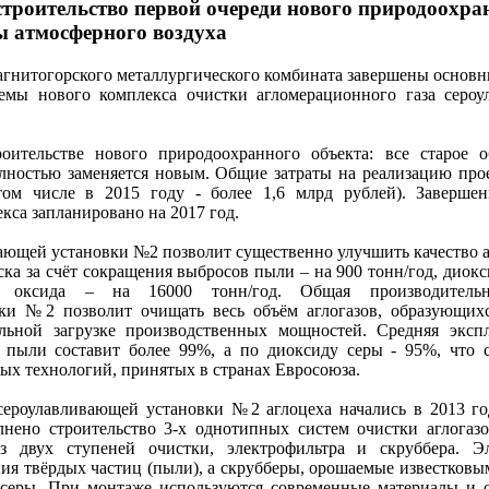
троительство первой очереди нового природоохра
ы атмосферного воздуха
гнитогорского металлургического комбината завершены основн
темы нового комплекса очистки агломерационного газа серо
оительстве нового природоохранного объекта: все старое о
олностью заменяется новым. Общие затраты на реализацию прое
том числе в 2015 году - более 1,6 млрд рублей). Заверше
кса запланировано на 2017 год.
ающей установки №2 позволит существенно улучшить качество 
ка за счёт сокращения выбросов пыли – на 900 тонн/год, диокс
да оксида – на 16000 тонн/год. Общая производитель
ки №2 позволит очищать весь объём аглогазов, образующих
льной загрузке производственных мощностей. Средняя эксп
 пыли составит более 99%, а по диоксиду серы - 95%, что с
х технологий, принятых в странах Евросоюза.
сероулавливающей установки №2 аглоцеха начались в 2013 го
нено строительство 3-х однотипных систем очистки аглогазо
из двух ступеней очистки, электрофильтра и скруббера. Э
ия твёрдых частиц (пыли), а скрубберы, орошаемые известковы
 серы. При монтаже используются современные материалы и 