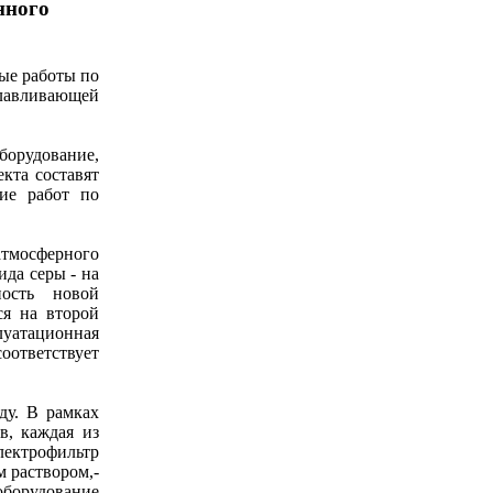
нного
ые работы по
улавливающей
борудование,
кта составят
ние работ по
атмосферного
ида серы - на
ность новой
ся на второй
луатационная
оответствует
ду. В рамках
в, каждая из
лектрофильтр
м раствором,-
оборудование