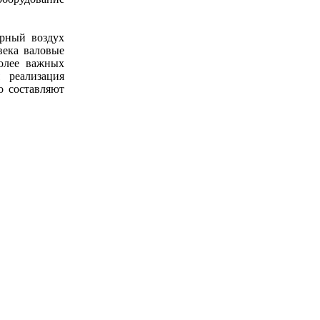
рный воздух
века валовые
олее важных
 реализация
о составляют