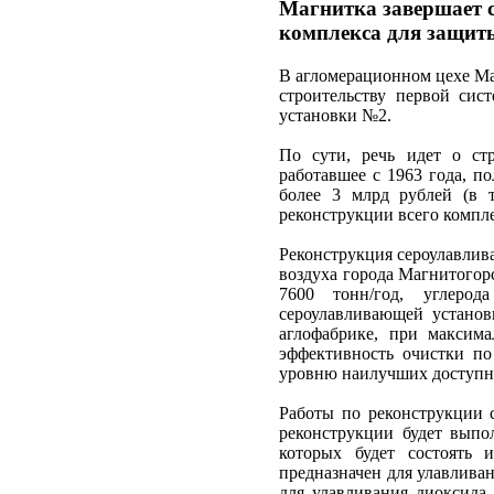
Магнитка завершает с
комплекса для защит
В агломерационном цехе Ма
строительству первой сис
установки №2.
По сути, речь идет о стр
работавшее с 1963 года, п
более 3 млрд рублей (в 
реконструкции всего компле
Реконструкция сероулавлив
воздуха города Магнитогорс
7600 тонн/год, углеро
сероулавливающей установ
аглофабрике, при максима
эффективность очистки по
уровню наилучших доступны
Работы по реконструкции 
реконструкции будет выпол
которых будет состоять 
предназначен для улавливан
для улавливания диоксида