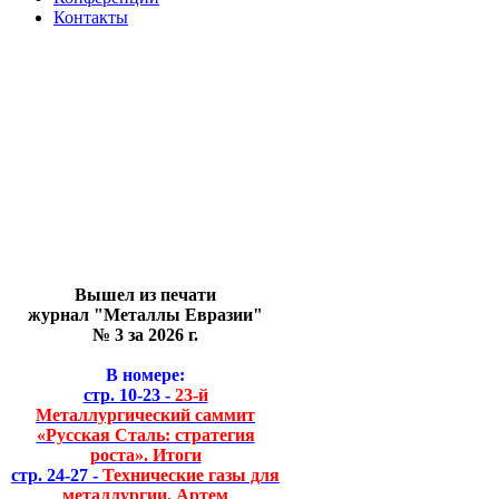
Контакты
Вышел из печати
журнал "Металлы Евразии"
№ 3 за 2026 г.
В номере:
стр. 10-23 -
23-й
Металлургический саммит
«Русская Сталь: стратегия
роста». Итоги
стр. 24-27 -
Технические газы для
металлургии. Артем