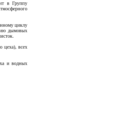
ит в Группу
атмосферного
енному циклу
анию дымовых
чисток.
 цеха), всех
ха и водных