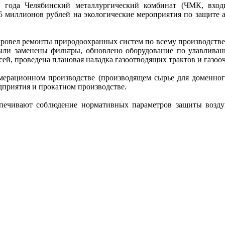
 года Челябинский металлургический комбинат (ЧМК, вход
5 миллионов рублей на экологические мероприятия по защите 
ровел ремонты природоохранных систем по всему производств
были заменены фильтры, обновлено оборудование по улавлив
сей, проведена плановая наладка газоотводящих трактов и газоо
ерационном производстве (производящем сырье для доменного
дприятия и прокатном производстве.
печивают соблюдение нормативных параметров защиты возду