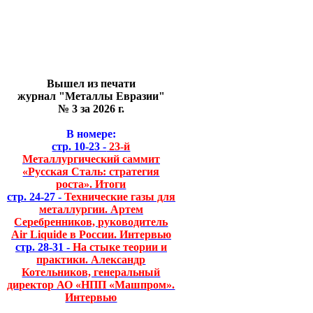
Вышел из печати
журнал "Металлы Евразии"
№ 3 за 2026 г.
В номере:
стр. 10-23 -
23-й
Металлургический саммит
«Русская Сталь: стратегия
роста». Итоги
стр. 24-27 -
Технические газы для
металлургии. Артем
Серебренников, руководитель
Air Liquide в России. Интервью
стр. 28-31 -
На стыке теории и
практики. Александр
Котельников, генеральный
директор АО «НПП «Машпром».
Интервью