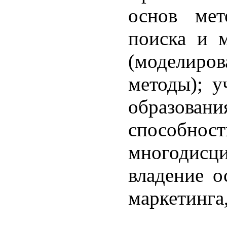
основ мет
поиска и м
(моделиро
методы); у
образов
способ
многодис
владение о
маркетинга