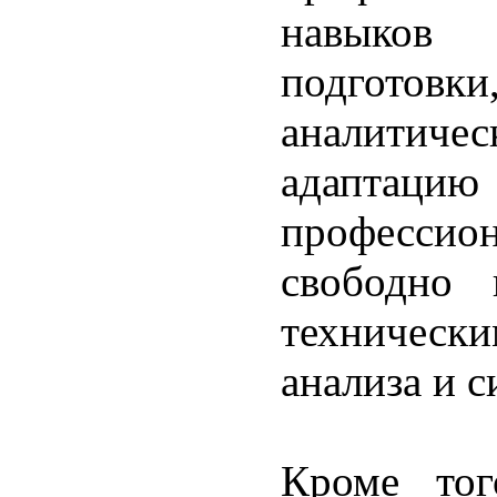
навыков 
подгото
аналитиче
адаптаци
профессио
свободно 
техническ
анализа и с
Кроме тог