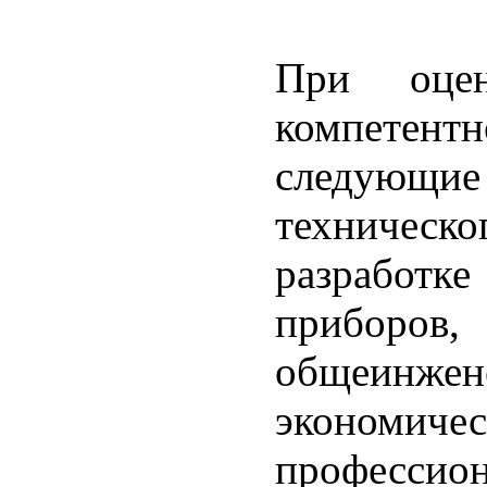
При оце
компетентн
следующие
техническ
разработк
приборов,
общеинж
экономиче
профессион