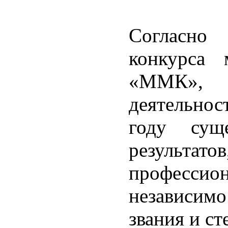
Согласно
конкурса
«ММК»,
деятельно
году суще
результ
професс
независимо
звания и ст