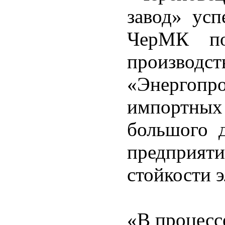
завод» усп
ЧерМК по
производс
«Энергоп
импортны
большого 
предприят
стойкости э
«В процесс