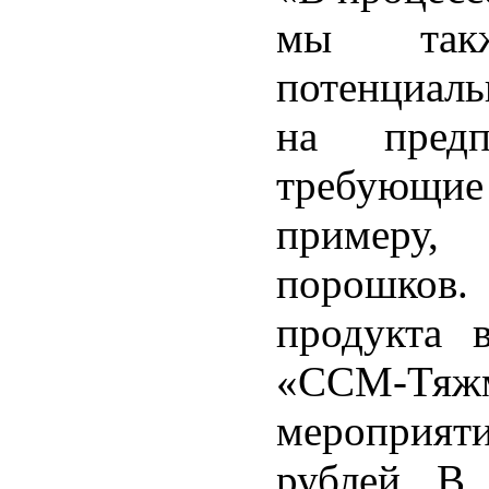
мы такж
потенциаль
на предп
требующие 
примеру, 
порошков
продукта 
«ССМ-Тяж
мероприят
рублей. В 