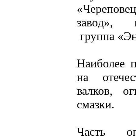
«Черепове
завод», 
группа «Э
Наиболее п
на отечес
валков, о
смазки.
Часть о