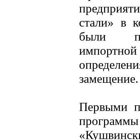
предприят
стали» в к
были пр
импортн
определен
замещение
Первыми п
программ
«Кушвинск