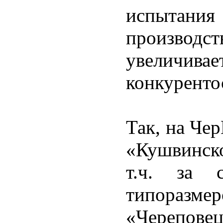
испытан
производст
увеличивае
конкуренто
Так, на Че
«Кушвинско
т.ч. за с
типоразмер
«Черепове