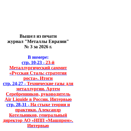
Вышел из печати
журнал "Металлы Евразии"
№ 3 за 2026 г.
В номере:
стр. 10-23 -
23-й
Металлургический саммит
«Русская Сталь: стратегия
роста». Итоги
стр. 24-27 -
Технические газы для
металлургии. Артем
Серебренников, руководитель
Air Liquide в России. Интервью
стр. 28-31 -
На стыке теории и
практики. Александр
Котельников, генеральный
директор АО «НПП «Машпром».
Интервью