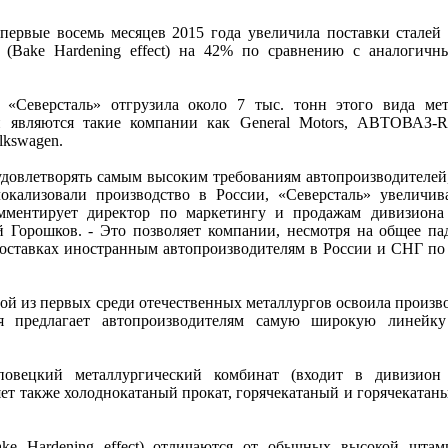
 первые восемь месяцев 2015 года увеличила поставки стале
 (Bake Hardening effect) на 42% по сравнению с аналогич
 «Северсталь» отгрузила около 7 тыс. тонн этого вида мет
являются такие компании как General Motors, АВТОВАЗ-Ren
olkswagen.
удовлетворять самым высоким требованиям автопроизводителей,
окализовали производство в России, «Северсталь» увеличив
омментирует директор по маркетингу и продажам дивизиона
 Горошков. - Это позволяет компании, несмотря на общее па
оставках иностранным автопроизводителям в России и СНГ по
ой из первых среди отечественных металлургов освоила произво
я предлагает автопроизводителям самую широкую линейку
повецкий металлургический комбинат (входит в дивизион 
яет также холоднокатаный прокат, горячекатаный и горячеката
ke Hardening effect) отличаются от обычных высокой штам