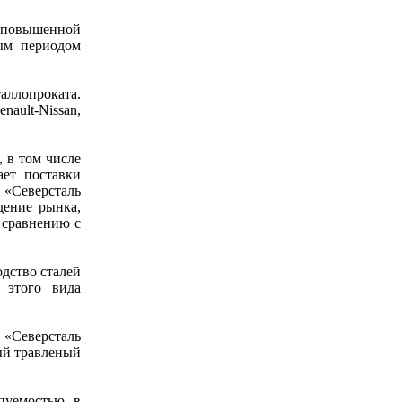
й повышенной
ным периодом
аллопроката.
ault-Nissan,
 в том числе
ает поставки
 «Северсталь
дение рынка,
 сравнению с
дство сталей
 этого вида
«Северсталь
ный травленый
пуемостью в