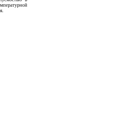
емпературной
я.