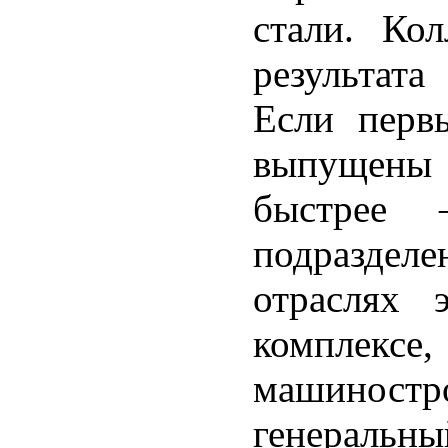
стали. Кол
результат
Если перв
выпущены 
быстрее
подраздел
отраслях 
комплексе
машиност
генерал