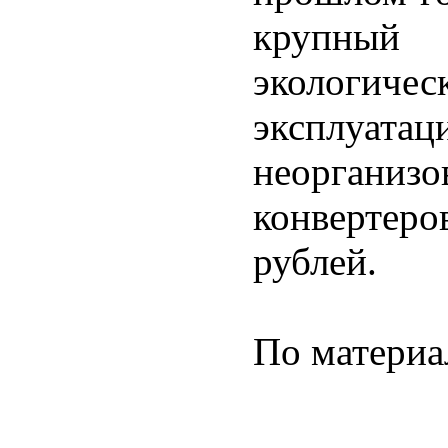
крупный
экологич
эксплуата
неоргани
конвертеро
рублей.
По материа