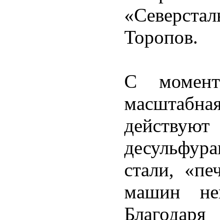
«Северста
Торопов.
С момент
масштабная
действуют
десульфур
стали, «пе
машин неп
Благодаря