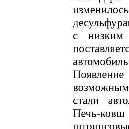
изменилос
десульфура
с низким 
поставл
автомоб
Появлен
возможным 
стали авт
Печь-ковш
штрипсовые