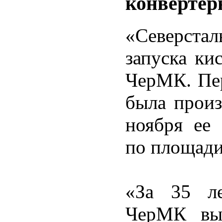
конвертер
«Северстал
запуска ки
ЧерМК. Пер
была произ
ноября ее 
по площади
«За 35 ле
ЧерМК вып