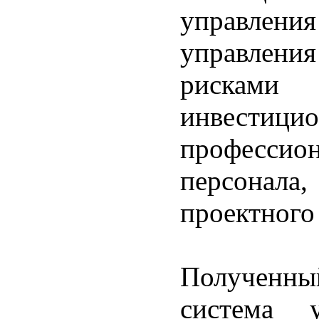
управле
управлен
рискам
инвестици
профессио
персонала
проектного
Полученный
система у