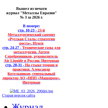
Вышел из печати
журнал "Металлы Евразии"
№ 3 за 2026 г.
В номере:
стр. 10-23 -
23-й
Металлургический саммит
«Русская Сталь: стратегия
роста». Итоги
стр. 24-27 -
Технические газы для
металлургии. Артем
Серебренников, руководитель
Air Liquide в России. Интервью
стр. 28-31 -
На стыке теории и
практики. Александр
Котельников, генеральный
директор АО «НПП «Машпром».
Интервью
Старая версия сайта
Журнал