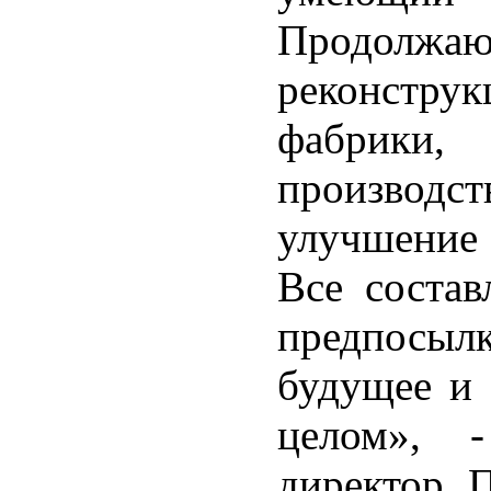
Продолжа
реконстр
фабрики,
производс
улучшение
Все состав
предпосыл
будущее и 
целом», -
директор 