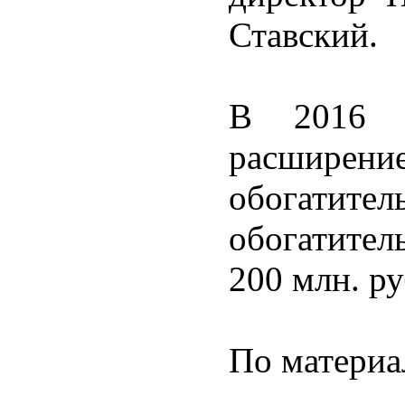
Ставский.
В 2016 
расшире
обогатител
обогатител
200 млн. ру
По матери