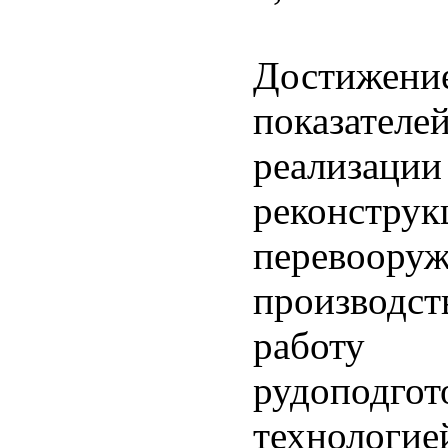
Достижени
показател
реализаци
реконст
перевоо
производст
работ
рудоподг
технологи