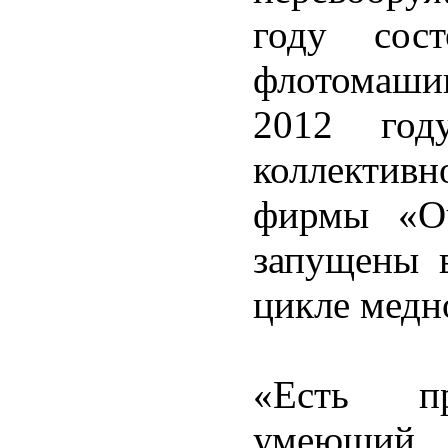
году сос
флотомаши
2012 год
коллектив
фирмы «O
запущены 
цикле медн
«Есть пр
умеющий д