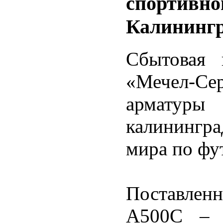
спортивно
Калининг
Сбытовая 
«Мечел-Се
армату
калинингра
мира по фу
Поставленн
А500С – п