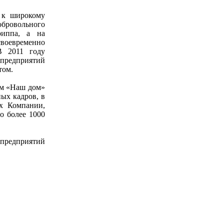
п к широкому
бровольного
риппа, а на
своевременно
В 2011 году
предприятий
том.
мм «Наш дом»
ых кадров, в
х Компании,
о более 1000
 предприятий