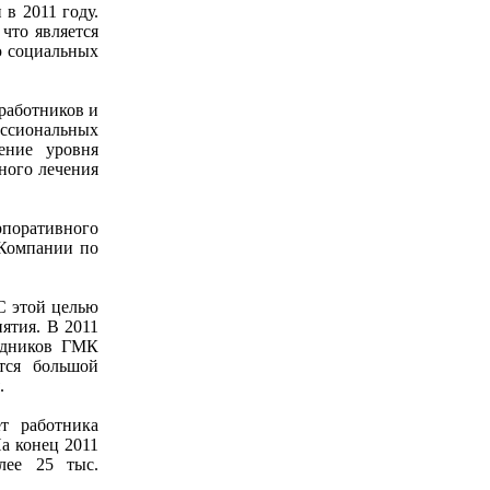
в 2011 году.
что является
ю социальных
работников и
ессиональных
ение уровня
ного лечения
рпоративного
 Компании по
С этой целью
ятия. В 2011
рудников ГМК
тся большой
.
т работника
а конец 2011
лее 25 тыс.