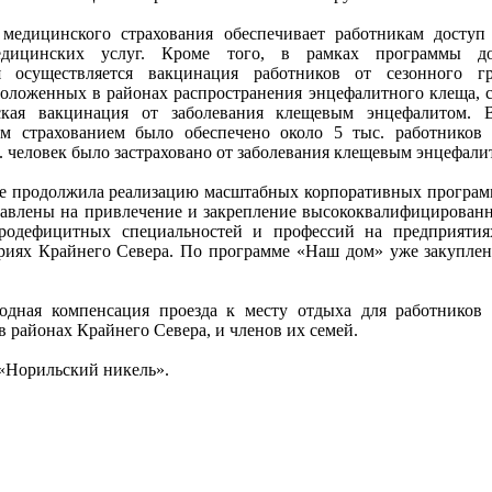
 медицинского страхования обеспечивает работникам досту
едицинских услуг. Кроме того, в рамках программы до
я осуществляется вакцинация работников от сезонного г
оложенных в районах распространения энцефалитного клеща, 
ская вакцинация от заболевания клещевым энцефалитом. 
м страхованием было обеспечено около 5 тыс. работников 
с. человек было застраховано от заболевания клещевым энцефали
же продолжила реализацию масштабных корпоративных програ
авлены на привлечение и закрепление высококвалифицированн
тродефицитных специальностей и профессий на предприятия
риях Крайнего Севера. По программе «Наш дом» уже закуплен
одная компенсация проезда к месту отдыха для работников
 районах Крайнего Севера, и членов их семей.
Норильский никель».