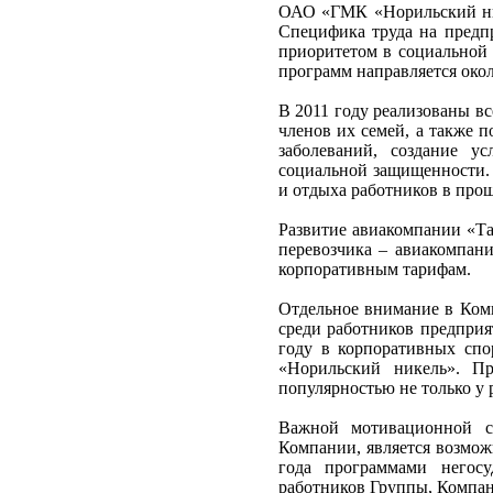
ОАО «ГМК «Норильский ник
Специфика труда на предпр
приоритетом в социальной
программ направляется около
В 2011 году реализованы в
членов их семей, а также 
заболеваний, создание у
социальной защищенности. 
и отдыха работников в прош
Развитие авиакомпании «Та
перевозчика – авиакомпан
корпоративным тарифам.
Отдельное внимание в Комп
среди работников предприя
году в корпоративных спо
«Норильский никель». П
популярностью не только у 
Важной мотивационной с
Компании, является возмож
года программами негосу
работников Группы, Компани