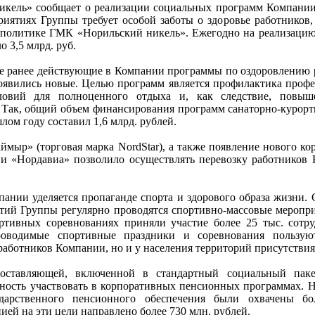
ель» сообщает о реализации социальных программ Компании 
иятиях Группы требует особой заботы о здоровье работников, 
 политике ГМК «Норильский никель». Ежегодно на реализаци
 3,5 млрд. руб.
се ранее действующие в Компании программы по оздоровлению 
появились новые. Целью программ является профилактика проф
словий для полноценного отдыха и, как следствие, повыш
Так, общий объем финансирования программ санаторно-курорт
лом году составил 1,6 млрд. рублей.
ймыр» (торговая марка NordStar), а также появление нового ко
ии «Нордавиа» позволило осуществлять перевозку работников
ании уделяется пропаганде спорта и здорового образа жизни. 
тий Группы регулярно проводятся спортивно-массовые меропри
ртивных соревнованиях приняли участие более 25 тыс. сот
роводимые спортивные праздники и соревнования пользую
работников Компании, но и у населения территорий присутствия
оставляющей, включенной в стандартный социальный паке
ность участвовать в корпоративных пенсионных программах. Н
дарственного пенсионного обеспечения были охвачены бо
ей на эти цели направлено более 730 млн. рублей.