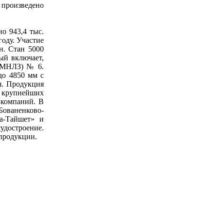
 произведено
о 943,4 тыс.
году. Участие
н. Стан 5000
ый включает,
 (МНЛЗ) № 6.
до 4850 мм с
я. Продукция
и крупнейших
 компаний. В
Бованенково-
а-Тайшет» и
удостроение.
опродукции.