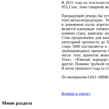
В 2015 году на толстолист
953,3 тыс. тонн товарной м
Предыдущий рекорд бы уста
тонн металлопродукции. Уни
в церемонии пуска агрега
является ключевым элемент
помимо стана, комплекс в
Стан предназначен для вып
категорией прочности до X
стана 5000 поставляется 
трубопроводных проектов
числе этих проектов можн
Ухта», «Южный коридор»
другие. Помимо трубной от
В июле прошлого года со с
По материалам ОАО «ММК
Возврат к списку
Меню раздела