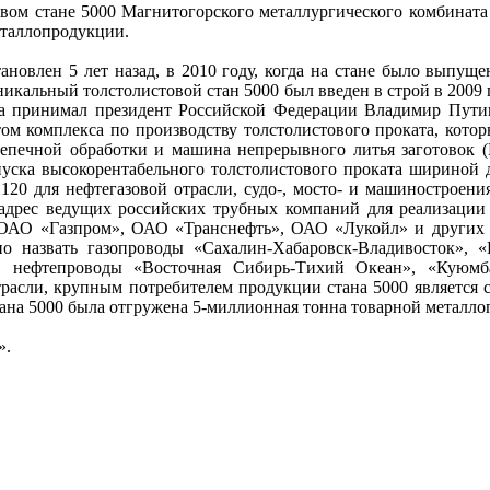
овом стане 5000 Магнитогорского металлургического комбината
еталлопродукции.
новлен 5 лет назад, в 2010 году, когда на стане было выпущен
кальный толстолистовой стан 5000 был введен в строй в 2009 
та принимал президент Российской Федерации Владимир Пути
ом комплекса по производству толстолистового проката, котор
непечной обработки и машина непрерывного литья заготовок
уска высокорентабельного толстолистового проката шириной 
120 для нефтегазовой отрасли, судо-, мосто- и машиностроени
в адрес ведущих российских трубных компаний для реализаци
 ОАО «Газпром», ОАО «Транснефть», ОАО «Лукойл» и других
о назвать газопроводы «Сахалин-Хабаровск-Владивосток», «
, нефтепроводы «Восточная Сибирь-Тихий Океан», «Куюмб
расли, крупным потребителем продукции стана 5000 является с
тана 5000 была отгружена 5-миллионная тонна товарной металл
».