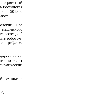
д, сервисный
ь Российская
bot 50-90»,
абот.
ологий. Его
я медленного
м весом до 2
ять роботом-
е требуется
директор по
тив позволит
кономический
ой техники в
ода.