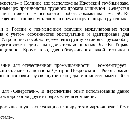
ерсталь» в Колпине, где расположены Ижорский трубный заво
тный цех производства трубного проката (дивизион «Северстал
ания нового маневрового робота-локомотива «OTSO-Ro
ещения вагонов с металлом во время погрузочно-разгрузочных р
лен в России с применением ведущих международных техн
на с учетом особенностей эксплуатации и адаптирована дл
 Устройство способно перемещать группу вагонов с грузом общи
ергии служит дизельный двигатель мощностью 167 кВт. Управл
нционно. Кроме того, для обслуживания такой техники н
вание для отечественной промышленности, - комментирует 
ката стального дивизиона Дмитрий Покровский. – Робот-локомо
анспортировки грузов внутри площадки и принесет заметный э
 для «Северстали». В перспективе опыт использования данн
ранслирован на другие подразделения компании.
промышленную эксплуатацию планируется в марте-апреле 2016 г
сталь».