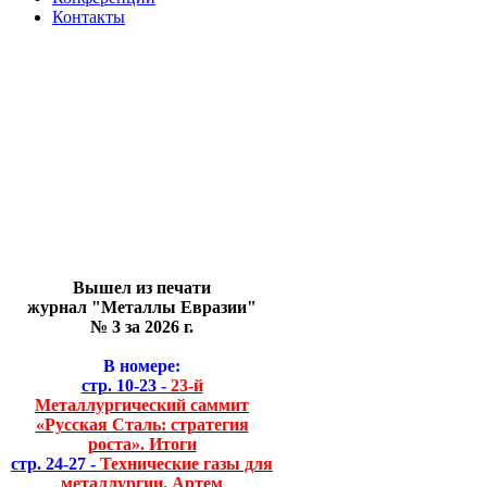
Контакты
Вышел из печати
журнал "Металлы Евразии"
№ 3 за 2026 г.
В номере:
стр. 10-23 -
23-й
Металлургический саммит
«Русская Сталь: стратегия
роста». Итоги
стр. 24-27 -
Технические газы для
металлургии. Артем