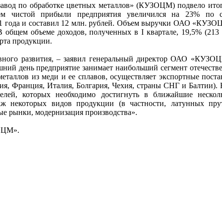
авод по обработке цветных металлов» (КУЗОЦМ) подвело итог
ъем чистой прибыли предприятия увеличился на 23% по 
1 года и составил 12 млн. рублей. Объем выручки ОАО «КУЗО
В общем объеме доходов, полученных в I квартале, 19,5% (213
рта продукции.
ивного развития, – заявил генеральный директор ОАО «КУЗ
шний день предприятие занимает наибольший сегмент отечеств
металлов из меди и ее сплавов, осуществляет экспортные поста
ия, Франция, Италия, Болгария, Чехия, страны СНГ и Балтии). 
целей, которых необходимо достигнуть в ближайшие нескол
аж некоторых видов продукции (в частности, латунных пру
ые рынки, модернизация производства».
ОЦМ».