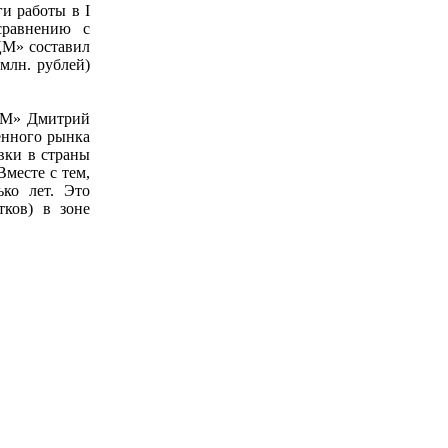
и работы в I
сравнению с
ЦМ» составил
 млн. рублей)
ОЦМ» Дмитрий
енного рынка
вки в страны
Вместе с тем,
ько лет. Это
тков) в зоне