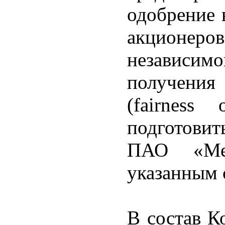
одобрение 
акционер
независи
получени
(fairness
подготови
ПАО «Ме
указанным 
В состав К