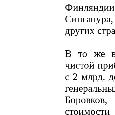
Финлянди
Сингапура,
других стр
В то же в
чистой пр
с 2 млрд. 
генеральны
Боровков,
стоимости