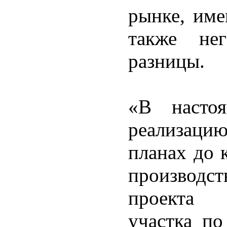
рынке, име
также нег
разницы.
«В насто
реализацию
планах до 
производс
проекта с
участка по