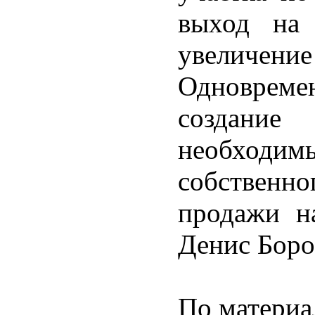
выход на
увеличен
Одноврем
создание 
необходи
собственн
продажи н
Денис Боро
По матери