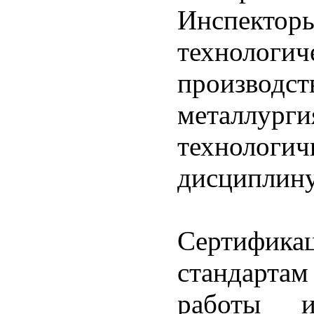
Инспек
технол
производс
металлург
технологич
дисциплину
Сертифик
стандартам
работы и