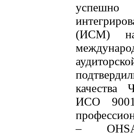
успешно
интегриро
(ИСМ) на
междунаро
аудиторс
подтверди
качества 
ИСО 9001:
профессион
– OHSAS