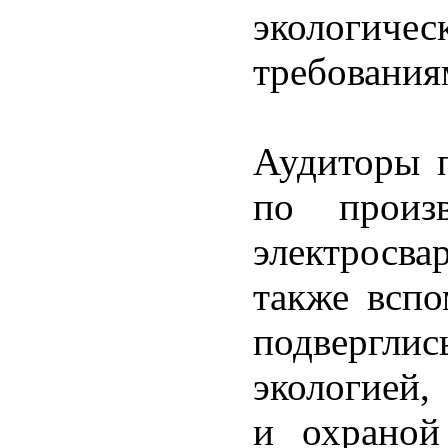
экологиче
требования
Аудиторы 
по произ
электросва
также вспо
подвергли
экологией
и охраной