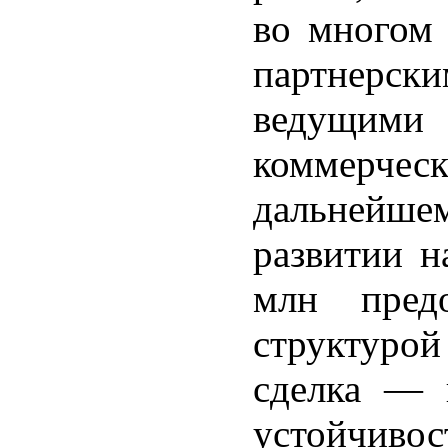
во многом 
партнер
ведущи
коммерческ
дальнейшем
развитии н
млн предо
структурой
сделка ― 
устойчиво