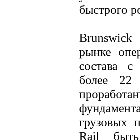
быстрого р
Brunswick
рынке опе
состава с
более 22 
прораб
фундамен
грузовых п
Rail быт