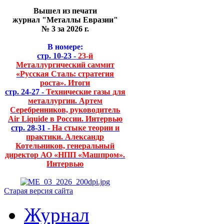
Вышел из печати
журнал "Металлы Евразии"
№ 3 за 2026 г.
В номере:
стр. 10-23 -
23-й
Металлургический саммит
«Русская Сталь: стратегия
роста». Итоги
стр. 24-27 -
Технические газы для
металлургии. Артем
Серебренников, руководитель
Air Liquide в России. Интервью
стр. 28-31 -
На стыке теории и
практики. Александр
Котельников, генеральный
директор АО «НПП «Машпром».
Интервью
Старая версия сайта
Журнал