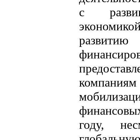
с разви
экономикой
развитию 
финанс
предостав
компани
мобилизац
финансовы
году, не
глобальн