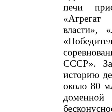
печи прис
«Агрегат
власти», 
«Победи
соревнован
СССР». За
историю де
около 80 м
доменно
бесконусн