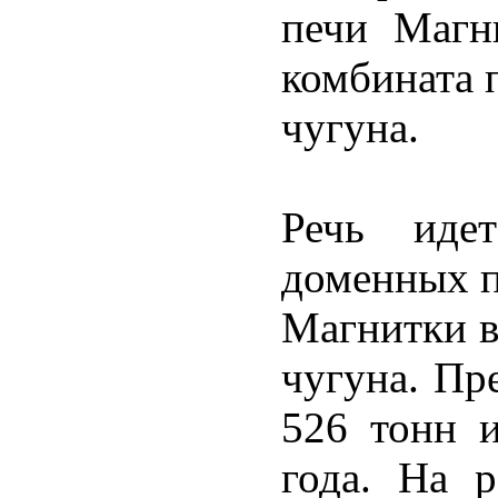
печи Магни
комбината 
чугуна.
Речь ид
доменных п
Магнитки в
чугуна. Пр
526 тонн 
года. На р