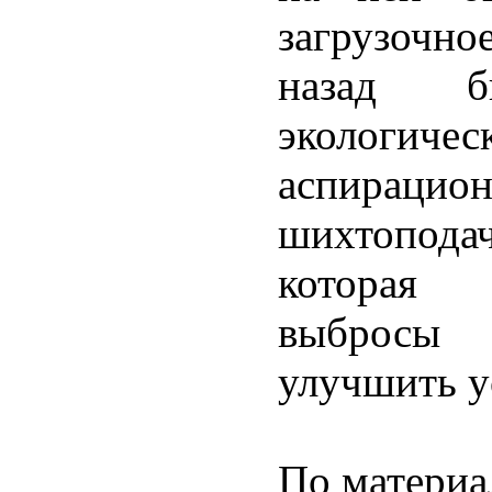
загрузочно
назад б
экологич
аспираци
шихтопода
которая 
выбросы
улучшить у
По матери