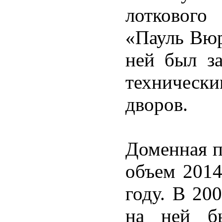
лоткового
«Пауль Вюр
ней был з
техническ
дворов.
Доменная п
объем 2014
году. В 20
на ней бы