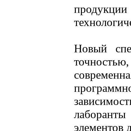
продук
технологич
Новый спе
точностью
современна
программ
зависимос
лаборант
элементов 