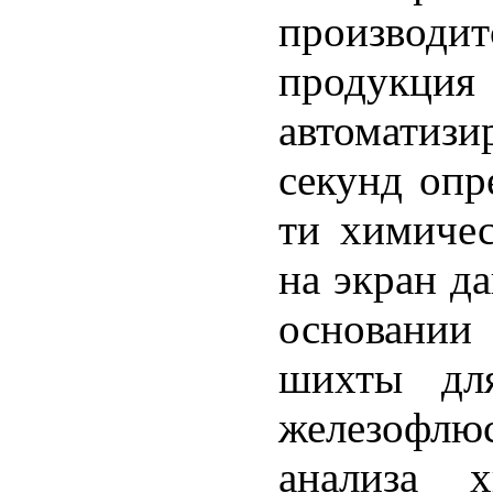
произво
продукция
автоматиз
секунд опр
ти химичес
на экран д
основании
шихты для
железофлю
анализа х