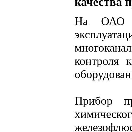
качества 
На ОАО 
эксплу
многокана
контроля к
оборудован
Прибор пр
химическ
железофлюс