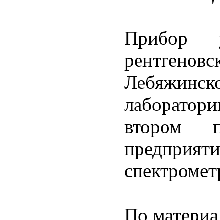
Прибор у
рентгенов
Лебяжинс
лаборатор
втором 
предпри
спектромет
По материа