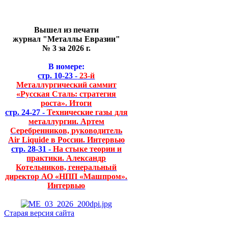
Вышел из печати
журнал "Металлы Евразии"
№ 3 за 2026 г.
В номере:
стр. 10-23 -
23-й
Металлургический саммит
«Русская Сталь: стратегия
роста». Итоги
стр. 24-27 -
Технические газы для
металлургии. Артем
Серебренников, руководитель
Air Liquide в России. Интервью
стр. 28-31 -
На стыке теории и
практики. Александр
Котельников, генеральный
директор АО «НПП «Машпром».
Интервью
Старая версия сайта