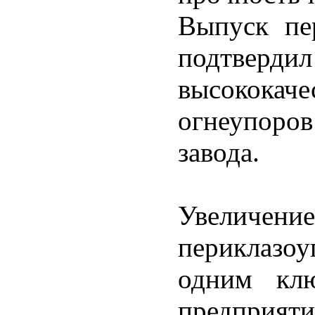
Выпуск пе
подтверди
высококач
огнеупоро
завода.
Увеличение
периклазоу
одним клю
предприя