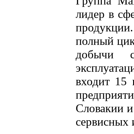
Группа Ма
лидер в сф
продукци
полный цик
добычи 
эксплуатац
входит 15 
предприяти
Словакии и
сервисных 