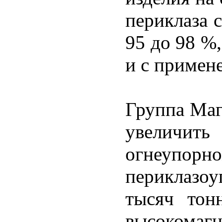
периклаза 
95 до 98 %
и с примен
Группа Маг
увеличи
огнеупорно
периклазоу
тысяч тон
высокомаг