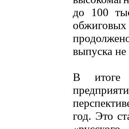
до 100 ты
обжиговых
продолже
выпуска не
В итоге 
предприя
перспекти
год. Это с
«русского