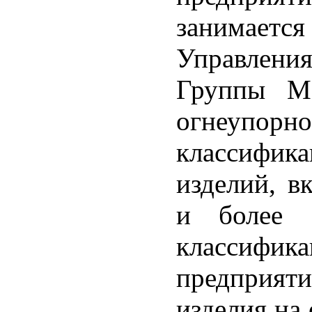
занимае
Управлени
Группы Ма
огнеупорно
классифик
изделий, 
и более 
классифика
предприяти
изделия на