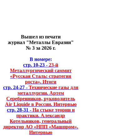
Вышел из печати
журнал "Металлы Евразии"
№ 3 за 2026 г.
В номере:
стр. 10-23 -
23-й
Металлургический саммит
«Русская Сталь: стратегия
роста». Итоги
стр. 24-27 -
Технические газы для
металлургии. Артем
Серебренников, руководитель
Air Liquide в России. Интервью
стр. 28-31 -
На стыке теории и
практики. Александр
Котельников, генеральный
директор АО «НПП «Машпром».
Интервью