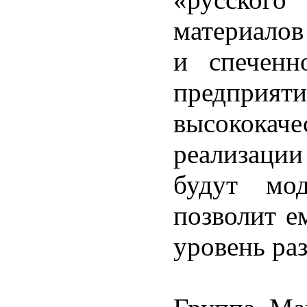
материалов
и спеченн
предприя
высокок
реализации
будут мод
позволит е
уровень раз