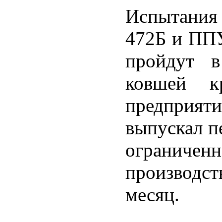
Испытания
472Б и ППУ
пройдут в
ковшей кр
предприя
выпускал п
ограничен
производс
месяц.