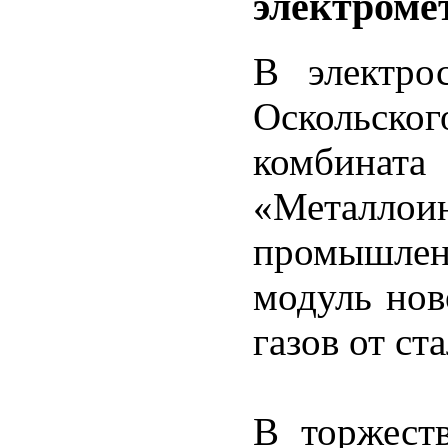
электроме
В электро
Оскольско
комбина
«Метал
промышле
модуль нов
газов от с
В торжест