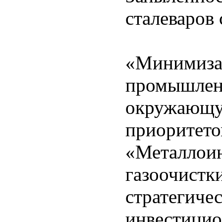
сталеваров 
«Миним
промышл
окружающую
приори
«Металл
газоочис
стратег
инвести