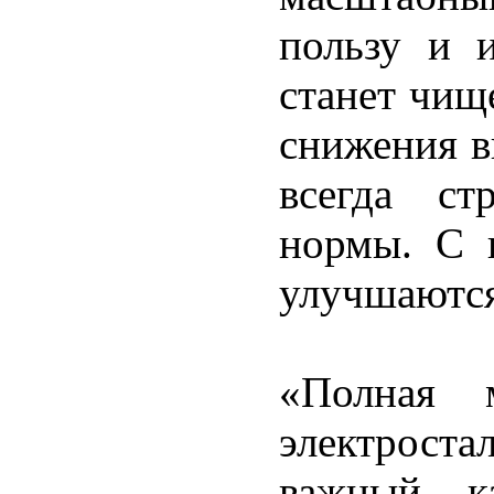
пользу и 
станет чищ
снижения в
всегда ст
нормы. С п
улучшаются
«Полная м
электрост
важный к