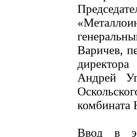
Председа
«Металло
генеральн
Варичев, п
директора
Андрей Уг
Оскольско
комбината 
Ввод в эк