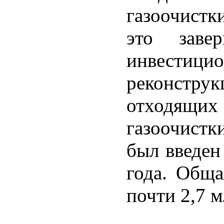
газоочистк
это заве
инвест
реконстру
отходящих
газоочист
был введен
года. Обща
почти 2,7 м