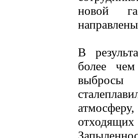
новой га
направлены
В результ
более чем
выбросы 
сталеплав
атмосфе
отходящих 
Запылен