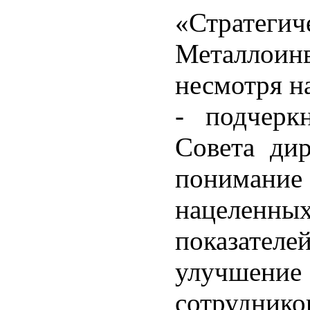
«Страт
Металлоин
несмотря н
- подчерк
Совета дир
понимани
нацеленны
показат
улучшен
сотрудник