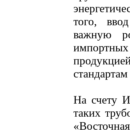
энергетич
того, вво
важную р
импортн
продукцие
стандартам 
На счету И
таких труб
«Восточн