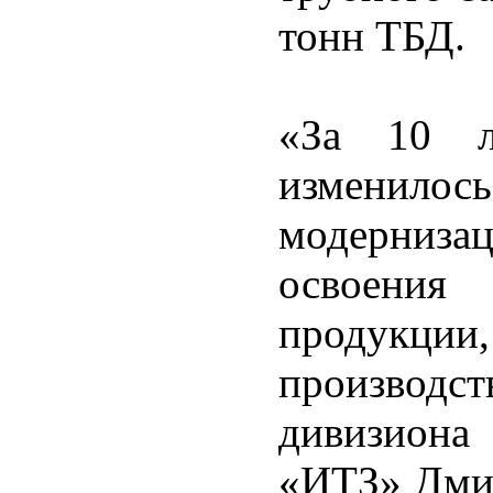
тонн ТБД.
«За 10 л
изменилос
модерниза
освоения
продукции
производст
дивизиона
«ИТЗ» Дмит