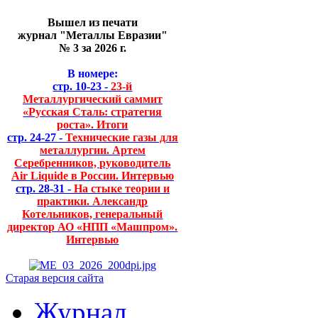
Вышел из печати
журнал "Металлы Евразии"
№ 3 за 2026 г.
В номере:
стр. 10-23 -
23-й
Металлургический саммит
«Русская Сталь: стратегия
роста». Итоги
стр. 24-27 -
Технические газы для
металлургии. Артем
Серебренников, руководитель
Air Liquide в России. Интервью
стр. 28-31 -
На стыке теории и
практики. Александр
Котельников, генеральный
директор АО «НПП «Машпром».
Интервью
Старая версия сайта
Журнал