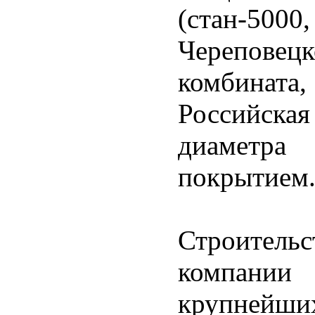
(стан-5
Черепове
комбинат
Российска
диаметра
покрытием
Строител
компании
крупней