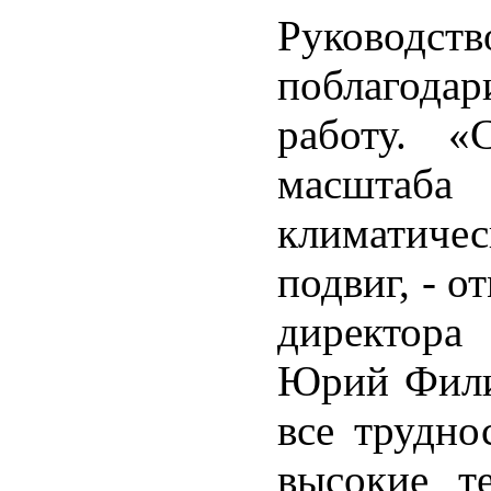
Руководст
поблагодар
работу. «
масштаба 
климатичес
подвиг, - о
директор
Юрий Филип
все трудно
высокие т