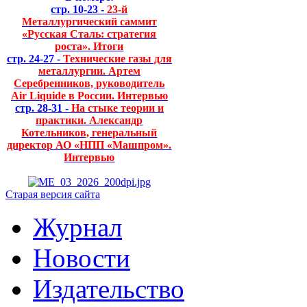
стр. 10-23 -
23-й
Металлургический саммит
«Русская Сталь: стратегия
роста». Итоги
стр. 24-27 -
Технические газы для
металлургии. Артем
Серебренников, руководитель
Air Liquide в России. Интервью
стр. 28-31 -
На стыке теории и
практики. Александр
Котельников, генеральный
директор АО «НПП «Машпром».
Интервью
Старая версия сайта
Журнал
Новости
Издательство