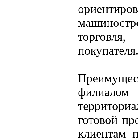
ориентиро
машиност
торговля,
покупателя
Преимущес
филиал
территори
готовой пр
клиентам п