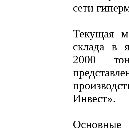
сети гипер
Текущая м
склада в 
2000 то
предста
производст
Инвест».
Основны