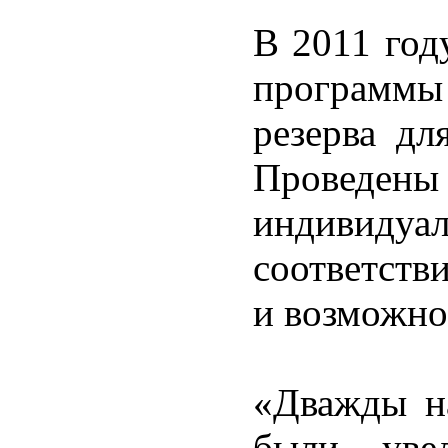
В 2011 год
программ
резерва дл
Проведены
индивиду
соответств
и возможно
«Дважды н
были уве