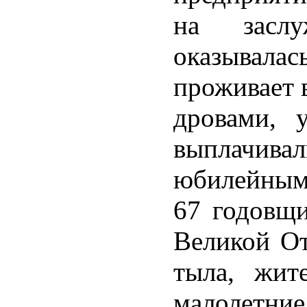
на заслу
оказывалас
проживает 
дровами, 
выплачива
юбилейным
67 годовщ
Великой От
тыла, жит
малолет