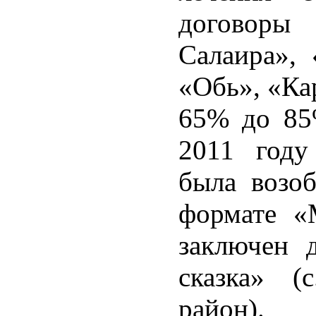
договоры
Салаира», 
«Обь», «Ка
65% до 85
2011 году
была возоб
формате «
заключен 
сказка» (
район).