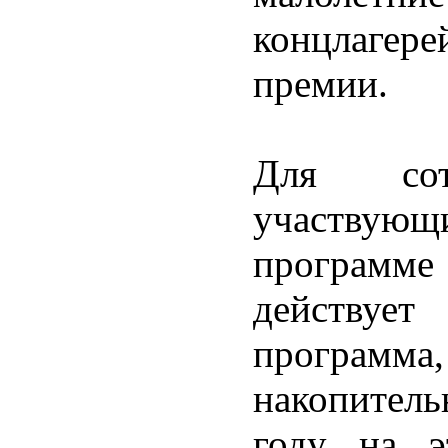
концлагер
премии.
Для со
участву
программе 
действует
программа
накопител
году на э