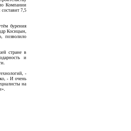
ло Компании
 составит 7,5
утём бурения
ндр Косицын,
, позволило
шей стране в
одарность и
ти.
ехнологий, -
о, - И очень
пециалисты на
и».