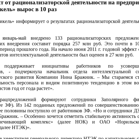
т от рационализаторской деятельности на предпр
ель» вырос в 10 раз
ль» информирует о результатах рационализаторской деятельн
нварь-май внедрено 133 рационализаторских предложен
их внедрения составит порядка 257 млн руб. Это почти в 1
период прошлого года. На начало июня 2011 г. годовой эффект
тов интеллектуальной деятельности был оценен в 27 млн руб.
е поддерживает инициативы работников по усоверше
ов, - подчеркнула начальник отдела интеллектуальной со
еского развития Компании Нина Бражник. – Мы стараемся с
льность персонала и видим позитивную тенденцию в этом во
тов год от года растет».
 рацпредложений формируют сотрудники Заполярного ф
ее ЗФ). Из 142 поданных предложений по совершенствованию
ее половины поступило от работников ЗФ. «Но и сотрудники 
 Бражник. – Особенно хочется отметить стабильную активность 
ечивающий комплекс» (далее НОК) и ОАО «Норильско-
(далее НТЭК)».
е заместителя генерального директора НТЭК по капитальному с