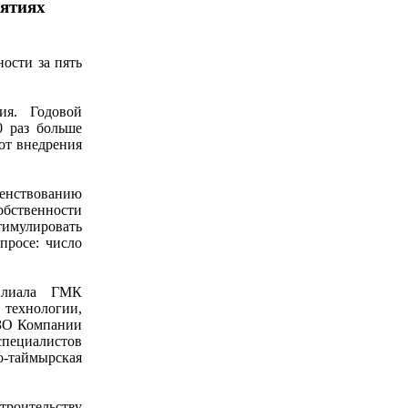
иятиях
ости за пять
ия. Годовой
0 раз больше
 от внедрения
нствованию
бственности
тимулировать
просе: число
илиала ГМК
 технологии,
ДЗО Компании
специалистов
таймырская
троительству