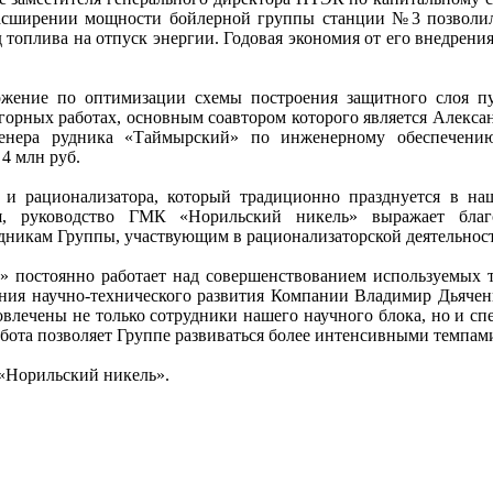
расширении мощности бойлерной группы станции №3 позволи
 топлива на отпуск энергии. Годовая экономия от его внедрения
ожение по оптимизации схемы построения защитного слоя п
горных работах, основным соавтором которого является Алекса
женера рудника «Таймырский» по инженерному обеспечению
4 млн руб.
 и рационализатора, который традиционно празднуется в на
, руководство ГМК «Норильский никель» выражает благ
удникам Группы, участвующим в рационализаторской деятельнос
 постоянно работает над совершенствованием используемых т
ния научно-технического развития Компании Владимир Дьяченк
вовлечены не только сотрудники нашего научного блока, но и с
бота позволяет Группе развиваться более интенсивными темпам
Норильский никель».