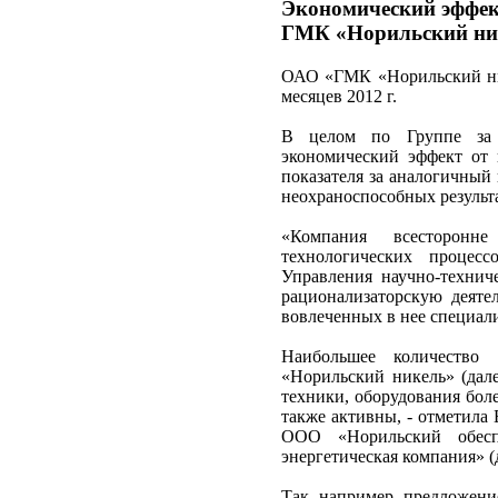
Экономический эффек
ГМК «Норильский ник
ОАО «ГМК «Норильский нике
месяцев 2012 г.
В целом по Группе за я
экономический эффект от 
показателя за аналогичный 
неохраноспособных результа
«Компания всесторонн
технологических процесс
Управления научно-технич
рационализаторскую деяте
вовлеченных в нее специалис
Наибольшее количество
«Норильский никель» (дал
техники, оборудования бол
также активны, - отметила
ООО «Норильский обесп
энергетическая компания» 
Так, например, предложени