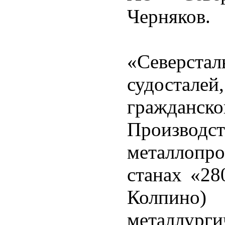
Черняков.
«Северста
судосталей
гражданск
Произво
металлопро
станах «28
Колпи
металлург