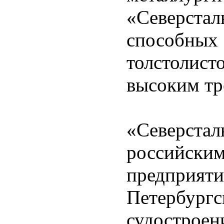
«Северст
способных
толстолис
высоким тр
«Северста
российс
предприя
Петербур
судостроен