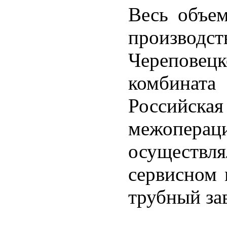
Весь объем
произв
Черепове
комбинат
Российс
межопе
осуществ
сервисном
трубный за