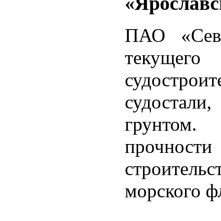
«Ярославс
ПАО «Севе
текущег
судострои
судостали
грунтом
прочнос
строитель
морского ф