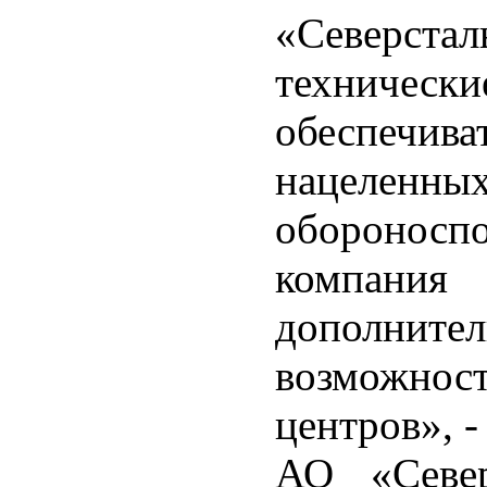
«Северста
техниче
обеспечи
нацеле
обороносп
компани
дополнит
возможно
центров», 
АО «Север