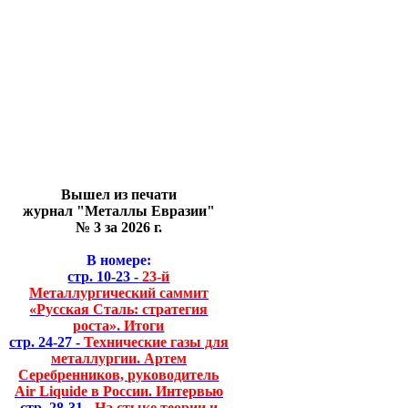
Вышел из печати
журнал "Металлы Евразии"
№ 3 за 2026 г.
В номере:
стр. 10-23 -
23-й
Металлургический саммит
«Русская Сталь: стратегия
роста». Итоги
стр. 24-27 -
Технические газы для
металлургии. Артем
Серебренников, руководитель
Air Liquide в России. Интервью
стр. 28-31 -
На стыке теории и