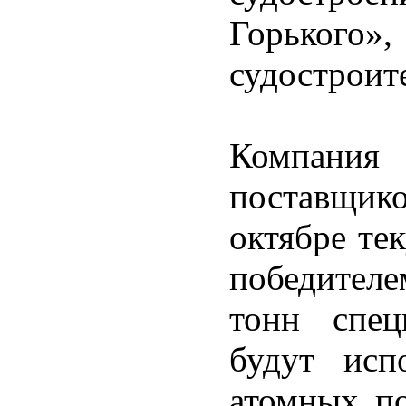
Горько
судостроит
Компания 
поставщик
октябре те
победителе
тонн спец
будут испо
атомных п